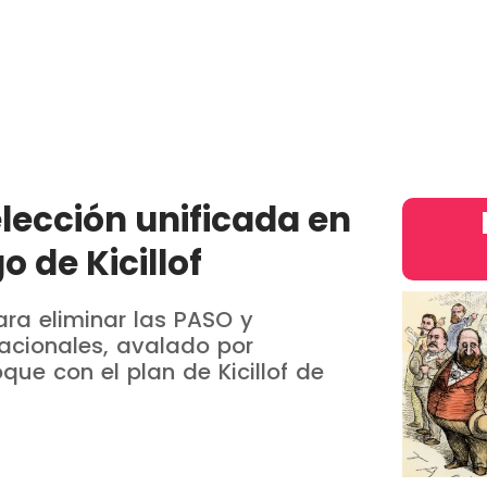
País
Judiciales
Entretenimiento
Deportes
Opinion
intern
elección unificada en
o de Kicillof
ara eliminar las PASO y
nacionales, avalado por
que con el plan de Kicillof de