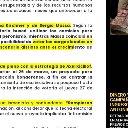
 presupuestaria y de los recursos humanos
en estos escasos meses que anteceden a la
ina Kirchner y de Sergio Massa.
Según lo
aria buscó unificar los comicios para
el peronismo, mientras Massa coincidió en
 posibilidad de
votar los cargos locales en
escenario distinto ante el crecimiento de
de pleno con la estrategia de Axel Kicillof
,
erior al 26 de marzo, un proyecto para
lección bonaerense, a fin de centrar la
atamiento de esa iniciativa se pospuso hasta
ra la intención de votarla el jueves 27 de
DINERO
CAMPAÑA
fue inmediata y contundente.
“Rompieron
INGRESO
rnación, al considerar que la fecha electoral
ANTONI
e el nuevo proyecto implicaba “intromisión
DETRÁS D
EN AEROP
PREVIOS 