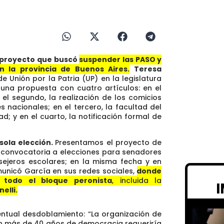
proyecto que buscó
suspender las PASO y
n la provincia de Buenos Aires.
Teresa
e Unión por la Patria (UP) en la legislatura
una propuesta con cuatro artículos: en el
 el segundo, la realización de los comicios
s nacionales; en el tercero, la facultad del
d; y en el cuarto, la notificación formal de
 sola elección.
Presentamos el proyecto de
la convocatoria a elecciones para senadores
nsejeros escolares; en la misma fecha y en
municó García en sus redes sociales,
donde
 todo el bloque peronista
, incluida la
elli.
ventual desdoblamiento: “La organización de
n más de 40 años de democracia requeriría