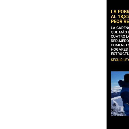
LA POB
AL 18,8
PEOR RE
LA CAREN
QUE MÁS 
CUATRO L
REDUJERO
COMEN O 
HOGARES 
ESTRUCTU
SEGUIR LE