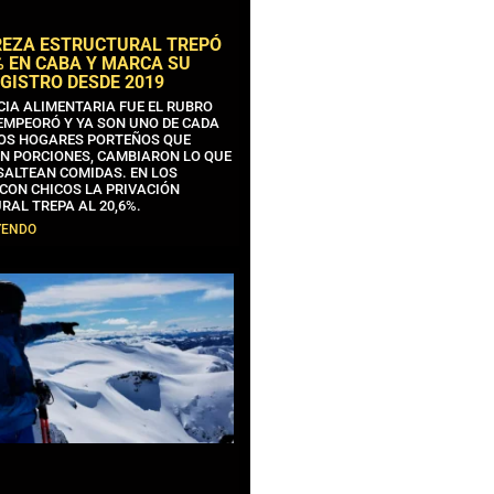
REZA ESTRUCTURAL TREPÓ
% EN CABA Y MARCA SU
GISTRO DESDE 2019
CIA ALIMENTARIA FUE EL RUBRO
EMPEORÓ Y YA SON UNO DE CADA
OS HOGARES PORTEÑOS QUE
N PORCIONES, CAMBIARON LO QUE
SALTEAN COMIDAS. EN LOS
CON CHICOS LA PRIVACIÓN
RAL TREPA AL 20,6%.
YENDO