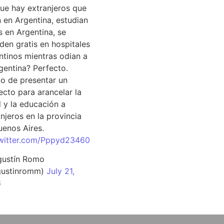
que hay extranjeros que
n en Argentina, estudian
s en Argentina, se
den gratis en hospitales
ntinos mientras odian a
rgentina? Perfecto.
o de presentar un
ecto para arancelar la
d y la educación a
njeros en la provincia
uenos Aires.
twitter.com/Pppyd23460
ustín Romo
ustinromm)
July 21,
6