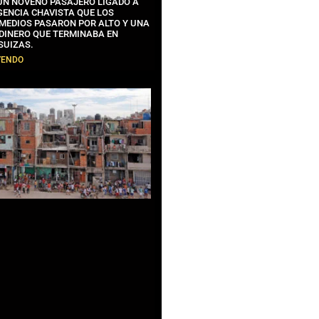
 UN NOVENO PASAJERO LIGADO A
GENCIA CHAVISTA QUE LOS
MEDIOS PASARON POR ALTO Y UNA
 DINERO QUE TERMINABA EN
SUIZAS.
YENDO