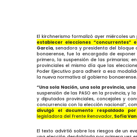
El kirchnerismo formalizó ayer miércoles un
establecer elecciones “concurrentes” e
García
, senadora y presidenta del bloque d
bonaerense, fue la encargada de exponer 
primero, la suspensión de las primarias; en
provinciales el mismo día que las eleccione
Poder Ejecutivo para adherir a esa modalida
la nueva normativa al gobierno bonaerense.
“Una sola Nación, una sola provincia, una
suspensión de las PASO en la provincia, y 
y diputados provinciales, concejales y co
concurrencia con la elección nacional”, co
divulgó el documento respaldado por
legisladora del Frente Renovador
,
Sofía Vann
El texto advirtió sobre los riesgos de un e
una elección desdoblada por primera vez e