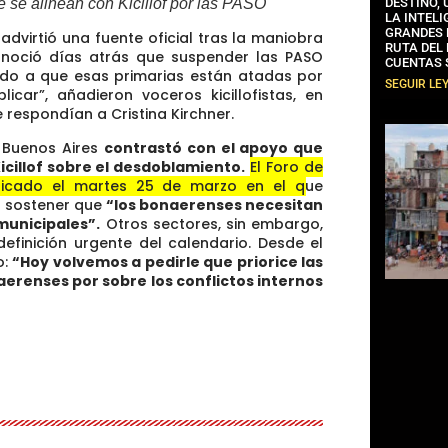
DESTINO,
 se alinean con Kicillof por las PASO
LA INTELI
GRANDES 
 advirtió una fuente oficial tras la maniobra
RUTA DEL
reconoció días atrás que suspender las PASO
CUENTAS 
ebido a que esas primarias están atadas por
SEGUIR LE
icar”, añadieron voceros kicillofistas, en
 respondían a Cristina Kirchner.
e Buenos Aires
contrastó con el apoyo que
icillof sobre el desdoblamiento.
El Foro de
nicado el martes 25 de marzo en el que
l sostener que
“los bonaerenses necesitan
municipales”.
Otros sectores, sin embargo,
finición urgente del calendario. Desde el
o:
“Hoy volvemos a pedirle que priorice las
erenses por sobre los conflictos internos