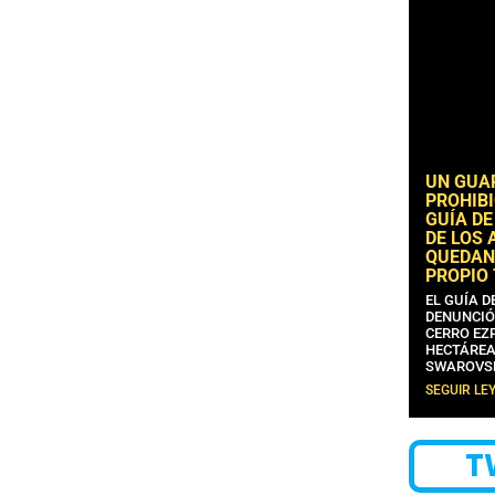
UN GUA
PROHIBI
GUÍA DE
DE LOS 
QUEDAN
PROPIO
EL GUÍA 
DENUNCIÓ
CERRO EZP
HECTÁREA
SWAROVS
SEGUIR LE
T