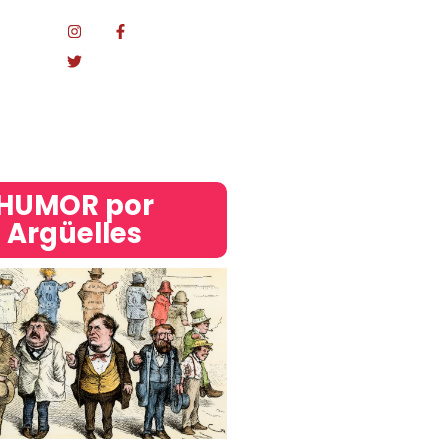
Mundo
acional
HUMOR por
Argüelles​