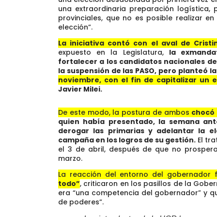
una extraordinaria preparación logística,
provinciales, que no es posible realizar 
elección”.
La iniciativa contó con el aval de Crist
expuesto en la Legislatura,
la exmandat
fortalecer a los candidatos nacionales d
la suspensión de las PASO, pero planteó la
noviembre, con el fin de capitalizar un 
Javier Milei.
De este modo, la postura de ambos
chocó 
quien había presentado, la semana ant
derogar las primarias y adelantar la e
campaña en los logros de su gestión.
El tr
el 3 de abril, después de que no prospera
marzo.
La reacción del entorno del gobernador 
todo”
, criticaron en los pasillos de la Gobe
era “una competencia del gobernador” y qu
de poderes”.