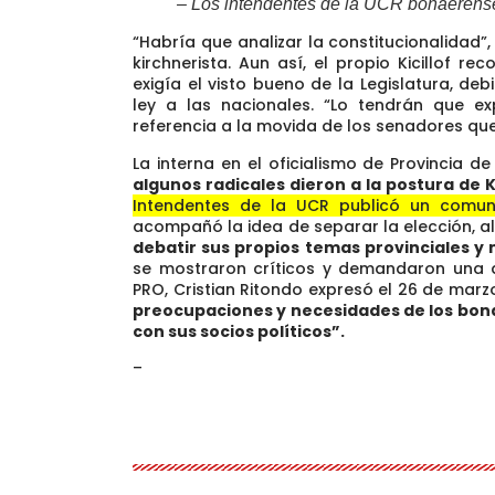
– Los intendentes de la UCR bonaerense
“Habría que analizar la constitucionalidad”,
kirchnerista. Aun así, el propio Kicillof 
exigía el visto bueno de la Legislatura, d
ley a las nacionales. “Lo tendrán que expl
referencia a la movida de los senadores que
La interna en el oficialismo de Provincia d
algunos radicales dieron a la postura de K
Intendentes de la UCR publicó un comu
acompañó la idea de separar la elección, a
debatir sus propios temas provinciales y 
se mostraron críticos y demandaron una de
PRO, Cristian Ritondo expresó el 26 de marz
preocupaciones y necesidades de los bona
con sus socios políticos”.
–