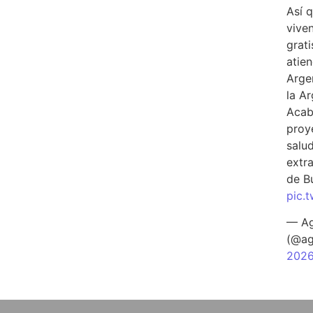
Así 
vive
grati
atien
Arge
la A
Acab
proy
salu
extra
de B
pic.
— Ag
(@ag
202