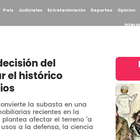
País
Judiciales
Entretenimiento
Deportes
Opinion
intern
decisión del
 el histórico
ios
convierte la subasta en una
biliarias recientes en la
 plantea afectar el terreno 'a
r usos a la defensa, la ciencia