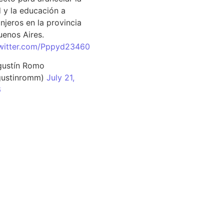
d y la educación a
njeros en la provincia
uenos Aires.
twitter.com/Pppyd23460
ustín Romo
ustinromm)
July 21,
6