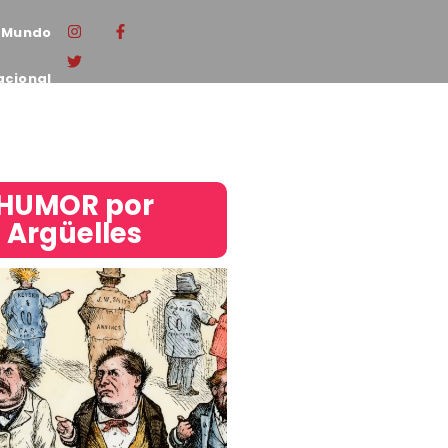
Mundo
acional
HUMOR por
Argüelles​