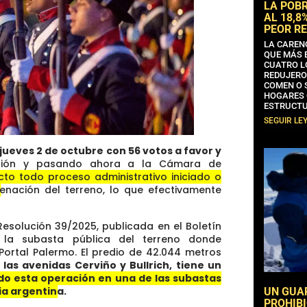
LA POB
AL 18,8
PEOR RE
LA CAREN
QUE MÁS 
CUATRO L
REDUJERO
COMEN O 
HOGARES 
ESTRUCTU
SEGUIR LE
jueves 2 de octubre con 56 votos a favor y
nción y pasando ahora a la Cámara de
ecto todo proceso administrativo iniciado o
jenación del terreno
, lo que efectivamente
Resolución 39/2025, publicada en el Boletín
o la subasta pública del terreno donde
Portal Palermo. El predio de 42.044 metros
las avenidas Cerviño y Bullrich, tiene un
do esta operación en una de las subastas
ia argentina.
UN GUA
PROHIBI