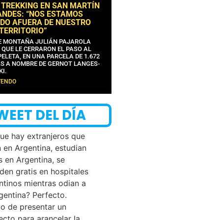
 TREKKING EN SAN MARTÍN
ANDES: “NOS ESTAMOS
DO AFUERA DE NUESTRO
 TERRITORIO”
DE MONTAÑA JULIÁN PAJAROLA
 QUE LE CERRARON EL PASO AL
ELETA, EN UNA PARCELA DE 1.672
S A NOMBRE DE GERNOT LANGES-
KI.
YENDO
WEET DEL DÍA
que hay extranjeros que
n en Argentina, estudian
s en Argentina, se
den gratis en hospitales
ntinos mientras odian a
rgentina? Perfecto.
o de presentar un
ecto para arancelar la