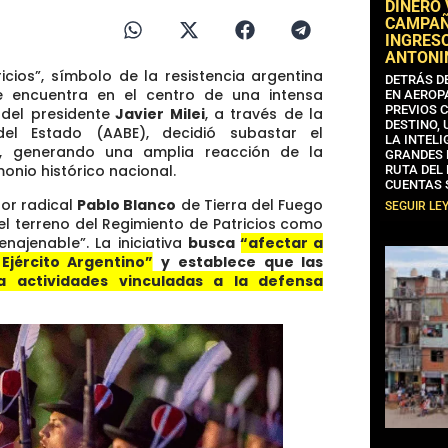
DINERO
CAMPAÑA
INGRESO
ANTONI
ricios”, símbolo de la resistencia argentina
DETRÁS D
se encuentra en el centro de una intensa
EN AEROP
PREVIOS 
o del presidente
Javier Milei
, a través de la
DESTINO,
el Estado (AABE), decidió subastar el
LA INTELI
, generando una amplia reacción de la
GRANDES 
onio histórico nacional.
RUTA DEL
CUENTAS 
dor radical
Pablo Blanco
de Tierra del Fuego
SEGUIR LE
el terreno del Regimiento de Patricios como
enajenable”. La iniciativa
busca
“afectar a
Ejército Argentino”
y establece que las
a actividades vinculadas a la defensa