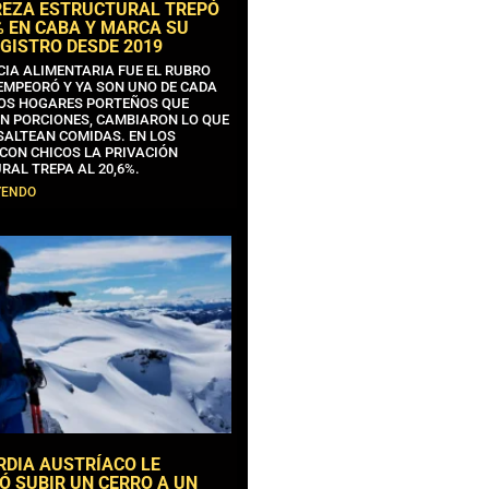
REZA ESTRUCTURAL TREPÓ
% EN CABA Y MARCA SU
GISTRO DESDE 2019
CIA ALIMENTARIA FUE EL RUBRO
EMPEORÓ Y YA SON UNO DE CADA
OS HOGARES PORTEÑOS QUE
N PORCIONES, CAMBIARON LO QUE
SALTEAN COMIDAS. EN LOS
CON CHICOS LA PRIVACIÓN
RAL TREPA AL 20,6%.
YENDO
RDIA AUSTRÍACO LE
Ó SUBIR UN CERRO A UN