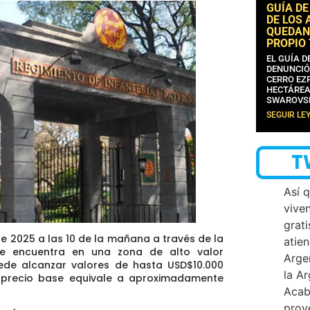
GUÍA DE
DE LOS 
QUEDAN
PROPIO
EL GUÍA 
DENUNCIÓ
CERRO EZP
HECTÁREA
SWAROVS
SEGUIR LE
T
Así 
vive
grati
de 2025 a las 10 de la mañana a través de la
atien
 se encuentra en una zona de alto valor
Arge
ede alcanzar valores de hasta USD$10.000
la A
l precio base equivale a aproximadamente
Acab
proy