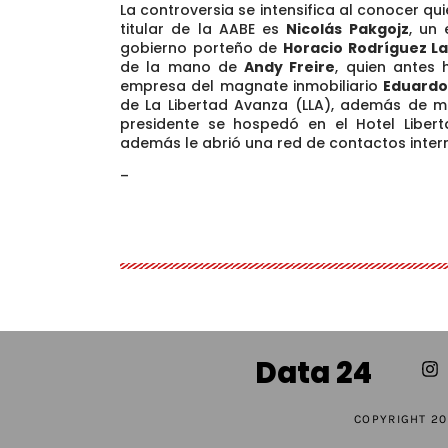
La controversia se intensifica al conocer qu
titular de la AABE es
Nicolás Pakgojz
, un
gobierno porteño de
Horacio Rodríguez L
de la mano de
Andy Freire
, quien antes 
empresa del magnate inmobiliario
Eduardo 
de La Libertad Avanza (LLA), además de ma
presidente se hospedó en el Hotel Liber
además le abrió una red de contactos inter
–
Data 24
COPYRIGHT 20