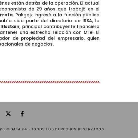
iénes están detrás de la operación. El actual
 economista de 29 años que trabajó en el
arreta
. Pakgojz ingresó a la función pública
había sido parte del directorio de IRSA, la
Elsztain
, principal contribuyente financiero
ntener una estrecha relación con Milei. El
tador de propiedad del empresario, quien
nacionales de negocios.
23 © DATA 24 - TODOS LOS DERECHOS RESERVADOS