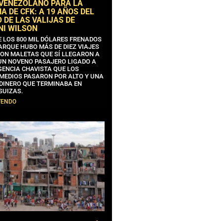
 VENEZOLANO PARA LA
 DE CFK: A 19 AÑOS DEL
 DE LAS VALIJAS DE
NI WILSON
E LOS 800 MIL DÓLARES FRENADOS
ARQUE HUBO MÁS DE DIEZ VIAJES
CON MALETAS QUE SÍ LLEGARON A
 UN NOVENO PASAJERO LIGADO A
GENCIA CHAVISTA QUE LOS
MEDIOS PASARON POR ALTO Y UNA
 DINERO QUE TERMINABA EN
SUIZAS.
YENDO