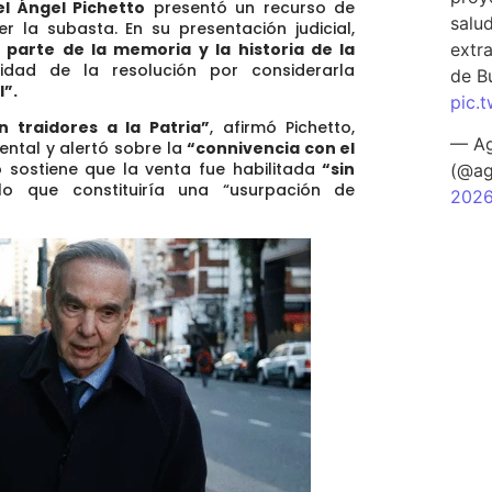
l Ángel Pichetto
presentó un recurso de
salu
la subasta. En su presentación judicial,
extra
 parte de la memoria y la historia de la
dad de la resolución por considerarla
de B
l”.
pic.
 traidores a la Patria”
, afirmó Pichetto,
— Ag
ntal y alertó sobre la
“connivencia con el
to sostiene que la venta fue habilitada
“sin
(@ag
lo que constituiría una “usurpación de
202