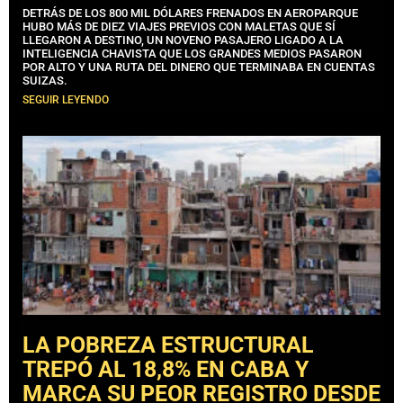
DETRÁS DE LOS 800 MIL DÓLARES FRENADOS EN AEROPARQUE
HUBO MÁS DE DIEZ VIAJES PREVIOS CON MALETAS QUE SÍ
LLEGARON A DESTINO, UN NOVENO PASAJERO LIGADO A LA
INTELIGENCIA CHAVISTA QUE LOS GRANDES MEDIOS PASARON
POR ALTO Y UNA RUTA DEL DINERO QUE TERMINABA EN CUENTAS
SUIZAS.
SEGUIR LEYENDO
LA POBREZA ESTRUCTURAL
TREPÓ AL 18,8% EN CABA Y
MARCA SU PEOR REGISTRO DESDE