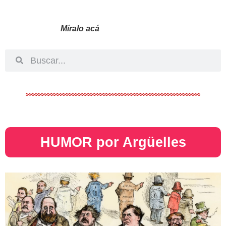
Míralo acá
HUMOR por Argüelles​