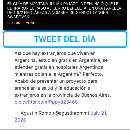
EL GUÍA DE MONTAÑA JULIÁN PAJAROLA DENUNCIÓ QUE LE
CERRARON EL PASO AL CERRO EZPELETA, EN UNA PARCELA
DE 1.672 HECTÁREAS A NOMBRE DE GERNOT LANGES-
SWAROVSKI.
SEGUIR LEYENDO
TWEET DEL DÍA
Así que hay extranjeros que viven en
Argentina, estudian gratis en Argentina, se
atienden gratis en hospitales Argentinos
mientras odian a la Argentina? Perfecto.
Acabo de presentar un proyecto para
arancelar la salud y la educación a
extranjeros en la provincia de Buenos Aires.
pic.twitter.com/Pppyd23460
— Agustín Romo (@agustinromm)
July 21,
2026