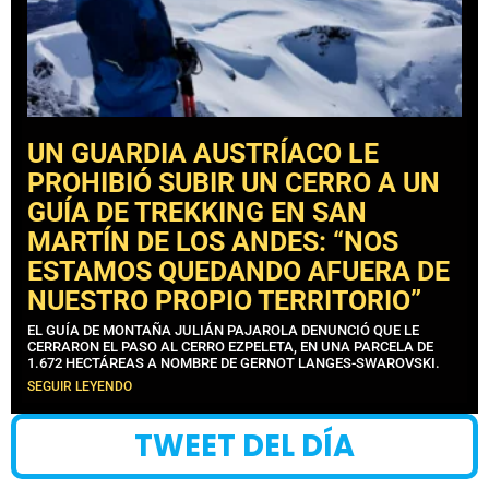
UN GUARDIA AUSTRÍACO LE
PROHIBIÓ SUBIR UN CERRO A UN
GUÍA DE TREKKING EN SAN
MARTÍN DE LOS ANDES: “NOS
ESTAMOS QUEDANDO AFUERA DE
NUESTRO PROPIO TERRITORIO”
EL GUÍA DE MONTAÑA JULIÁN PAJAROLA DENUNCIÓ QUE LE
CERRARON EL PASO AL CERRO EZPELETA, EN UNA PARCELA DE
1.672 HECTÁREAS A NOMBRE DE GERNOT LANGES-SWAROVSKI.
SEGUIR LEYENDO
TWEET DEL DÍA