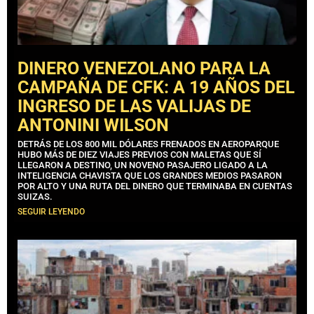
DINERO VENEZOLANO PARA LA
CAMPAÑA DE CFK: A 19 AÑOS DEL
INGRESO DE LAS VALIJAS DE
ANTONINI WILSON
DETRÁS DE LOS 800 MIL DÓLARES FRENADOS EN AEROPARQUE
HUBO MÁS DE DIEZ VIAJES PREVIOS CON MALETAS QUE SÍ
LLEGARON A DESTINO, UN NOVENO PASAJERO LIGADO A LA
INTELIGENCIA CHAVISTA QUE LOS GRANDES MEDIOS PASARON
POR ALTO Y UNA RUTA DEL DINERO QUE TERMINABA EN CUENTAS
SUIZAS.
SEGUIR LEYENDO