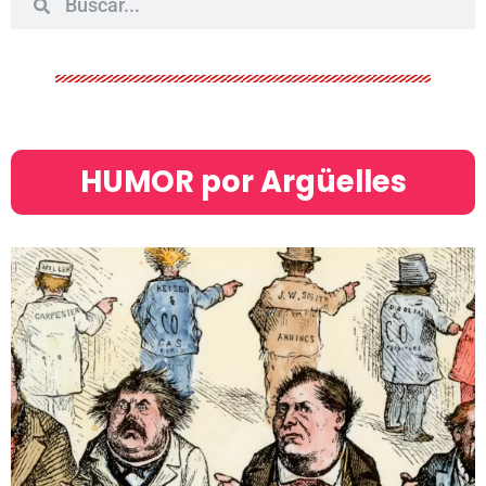
HUMOR por Argüelles​