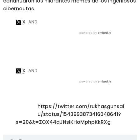
continuaron los hilarantes memes de los ingeniosos
cibernautas.
https://twitter.com/rukhasgunsal
u/status/1543993873416048641?
s=20&t=ZOX44qJNsIKHoMphpKkRXg