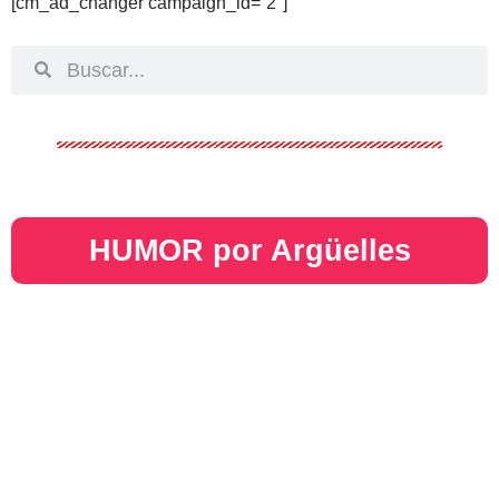
[cm_ad_changer campaign_id=”2″]
HUMOR por Argüelles​