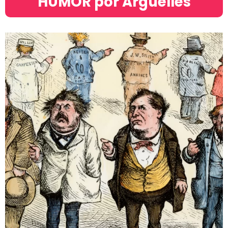
HUMOR por Argüelles​