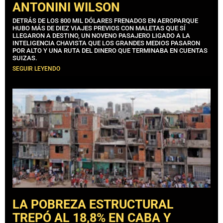
ANTONINI WILSON
DETRÁS DE LOS 800 MIL DÓLARES FRENADOS EN AEROPARQUE
HUBO MÁS DE DIEZ VIAJES PREVIOS CON MALETAS QUE SÍ
LLEGARON A DESTINO, UN NOVENO PASAJERO LIGADO A LA
INTELIGENCIA CHAVISTA QUE LOS GRANDES MEDIOS PASARON
POR ALTO Y UNA RUTA DEL DINERO QUE TERMINABA EN CUENTAS
SUIZAS.
SEGUIR LEYENDO
LA POBREZA ESTRUCTURAL
TREPÓ AL 18,8% EN CABA Y