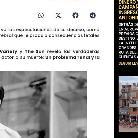
DINERO
CAMPAÑA
INGRESO
ANTONI
DETRÁS D
on varias especulaciones de su deceso, como
EN AEROP
PREVIOS 
ebral que le produjo consecuencias letales
DESTINO,
LA INTELI
GRANDES 
Variety
y
The Sun
reveló las verdaderas
RUTA DEL
 actor a su muerte:
un problema renal y la
CUENTAS 
SEGUIR LE