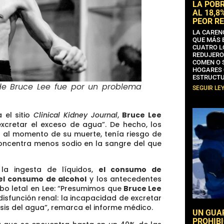
LA POB
AL 18,8
PEOR RE
LA CAREN
QUE MÁS 
CUATRO L
REDUJERO
COMEN O 
HOGARES 
ESTRUCTU
de Bruce Lee fue por un problema
SEGUIR LE
 el sitio
Clinical Kidney Journal
,
Bruce Lee
excretar el exceso de agua”.
De hecho, los
s al momento de su muerte, tenía riesgo de
concentra menos sodio en la sangre del que
la ingesta de líquidos,
el consumo de
el consumo de alcohol
y los antecedentes
 letal en Lee: “
Presumimos que
Bruce Lee
isfunción renal
: la incapacidad de excretar
is del agua”, remarca el informe médico.
UN GUA
PROHIBI