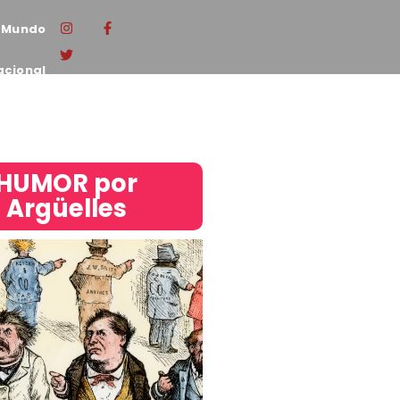
Mundo
acional
HUMOR por
Argüelles​