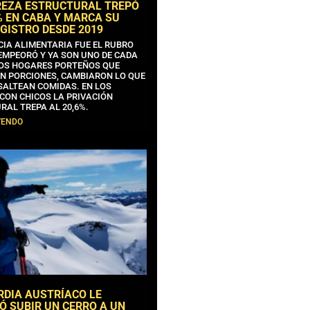
REZA ESTRUCTURAL TREPÓ
% EN CABA Y MARCA SU
GISTRO DESDE 2019
CIA ALIMENTARIA FUE EL RUBRO
EMPEORÓ Y YA SON UNO DE CADA
OS HOGARES PORTEÑOS QUE
N PORCIONES, CAMBIARON LO QUE
SALTEAN COMIDAS. EN LOS
CON CHICOS LA PRIVACIÓN
RAL TREPA AL 20,6%.
YENDO
RDIA AUSTRÍACO LE
Ó SUBIR UN CERRO A UN