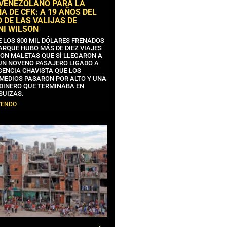
 VENEZOLANO PARA LA
 DE CFK: A 19 AÑOS DEL
 DE LAS VALIJAS DE
NI WILSON
E LOS 800 MIL DÓLARES FRENADOS
ARQUE HUBO MÁS DE DIEZ VIAJES
CON MALETAS QUE SÍ LLEGARON A
 UN NOVENO PASAJERO LIGADO A
GENCIA CHAVISTA QUE LOS
MEDIOS PASARON POR ALTO Y UNA
 DINERO QUE TERMINABA EN
SUIZAS.
YENDO