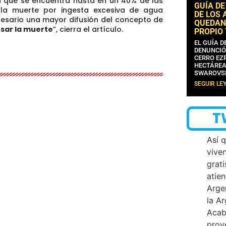
a que se encuentra hasta en un 40% de las
GUÍA DE
 la muerte
por ingesta excesiva de agua
DE LOS 
cesario una mayor difusión del concepto de
QUEDAN
sar la muerte
”, cierra el artículo.
PROPIO
EL GUÍA 
DENUNCIÓ
CERRO EZP
HECTÁREA
SWAROVS
SEGUIR LE
T
Así 
vive
grati
atien
Arge
la A
Acab
proy