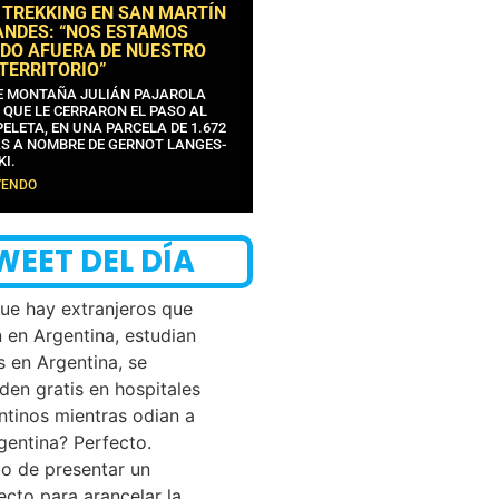
 TREKKING EN SAN MARTÍN
ANDES: “NOS ESTAMOS
DO AFUERA DE NUESTRO
 TERRITORIO”
DE MONTAÑA JULIÁN PAJAROLA
 QUE LE CERRARON EL PASO AL
ELETA, EN UNA PARCELA DE 1.672
S A NOMBRE DE GERNOT LANGES-
KI.
YENDO
WEET DEL DÍA
que hay extranjeros que
n en Argentina, estudian
s en Argentina, se
den gratis en hospitales
ntinos mientras odian a
rgentina? Perfecto.
o de presentar un
ecto para arancelar la