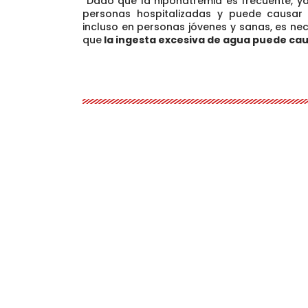
“Dado que la hiponatremia es frecuente, y
personas hospitalizadas y puede causar
incluso en personas jóvenes y sanas
, es ne
que
la ingesta excesiva de agua puede cau