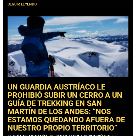
SEGUIR LEYENDO
UN GUARDIA AUSTRÍACO LE
PROHIBIÓ SUBIR UN CERRO A UN
GUÍA DE TREKKING EN SAN
MARTÍN DE LOS ANDES: “NOS
ESTAMOS QUEDANDO AFUERA DE
NUESTRO PROPIO TERRITORIO”