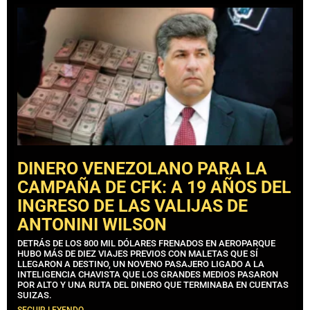
DINERO VENEZOLANO PARA LA
CAMPAÑA DE CFK: A 19 AÑOS DEL
INGRESO DE LAS VALIJAS DE
ANTONINI WILSON
DETRÁS DE LOS 800 MIL DÓLARES FRENADOS EN AEROPARQUE
HUBO MÁS DE DIEZ VIAJES PREVIOS CON MALETAS QUE SÍ
LLEGARON A DESTINO, UN NOVENO PASAJERO LIGADO A LA
INTELIGENCIA CHAVISTA QUE LOS GRANDES MEDIOS PASARON
POR ALTO Y UNA RUTA DEL DINERO QUE TERMINABA EN CUENTAS
SUIZAS.
SEGUIR LEYENDO