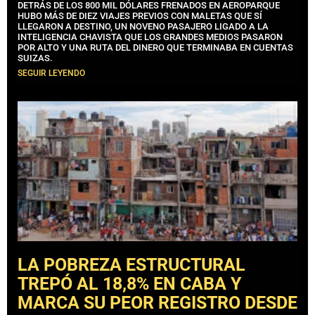
DETRÁS DE LOS 800 MIL DÓLARES FRENADOS EN AEROPARQUE
HUBO MÁS DE DIEZ VIAJES PREVIOS CON MALETAS QUE SÍ
LLEGARON A DESTINO, UN NOVENO PASAJERO LIGADO A LA
INTELIGENCIA CHAVISTA QUE LOS GRANDES MEDIOS PASARON
POR ALTO Y UNA RUTA DEL DINERO QUE TERMINABA EN CUENTAS
SUIZAS.
SEGUIR LEYENDO
LA POBREZA ESTRUCTURAL
TREPÓ AL 18,8% EN CABA Y
MARCA SU PEOR REGISTRO DESDE