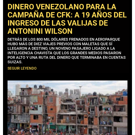
DINERO VENEZOLANO PARA LA
CAMPAÑA DE CFK: A 19 AÑOS DEL
INGRESO DE LAS VALIJAS DE
ANTONINI WILSON
DETRÁS DE LOS 800 MIL DÓLARES FRENADOS EN AEROPARQUE
HUBO MÁS DE DIEZ VIAJES PREVIOS CON MALETAS QUE SÍ
LLEGARON A DESTINO, UN NOVENO PASAJERO LIGADO A LA
INTELIGENCIA CHAVISTA QUE LOS GRANDES MEDIOS PASARON
POR ALTO Y UNA RUTA DEL DINERO QUE TERMINABA EN CUENTAS
SUIZAS.
SEGUIR LEYENDO