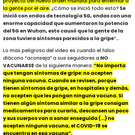
proyecto del nuevo orden mundial para enfermar a
la gente por el aire.
¿Cómo se inició todo esto?
Se
inició con ondas de tecnología 5G, ondas con una
enorme capacidad que aumentaron la potencia
del 5G en Wuhan, esto causó que la gente de la
zona tuviera síntomas parecidos a la gripe
“…
Lo mas peligroso del video es cuando el falso
diácono “aconseja” a sus seguidores a
NO
VACUNARSE
de la siguiente manera:
“No importa
que tengan síntomas de gripe: no acepten
ninguna vacuna. Cuando se revisen, porque
tienen síntomas de gripe, en hospitales y demás,
no acepten que les pongan ninguna vacuna. Si
tienen algún síntoma similar a la gripe consigan
medicamentos para curarla, descansen un poco
y sus cuerpos van a sanar enseguida (…) no
acepten ninguna vacuna, el COVID-19 se
encuentra en esa vacuna”.