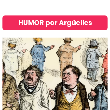
HUMOR por Argüelles​