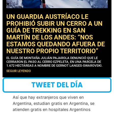
UN GUARDIA AUSTRÍACO LE
PROHIBIÓ SUBIR UN CERRO A UN
GUÍA DE TREKKING EN SAN
MARTÍN DE LOS ANDES: “NOS
ESTAMOS QUEDANDO AFUERA DE
NUESTRO PROPIO TERRITORIO”
EL GUÍA DE MONTAÑA JULIÁN PAJAROLA DENUNCIÓ QUE LE
CERRARON EL PASO AL CERRO EZPELETA, EN UNA PARCELA DE
1.672 HECTÁREAS A NOMBRE DE GERNOT LANGES-SWAROVSKI.
SEGUIR LEYENDO
TWEET DEL DÍA
Así que hay extranjeros que viven en
Argentina, estudian gratis en Argentina, se
atienden gratis en hospitales Argentinos