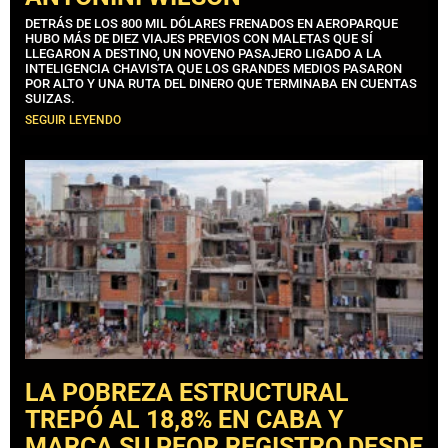
DETRÁS DE LOS 800 MIL DÓLARES FRENADOS EN AEROPARQUE
HUBO MÁS DE DIEZ VIAJES PREVIOS CON MALETAS QUE SÍ
LLEGARON A DESTINO, UN NOVENO PASAJERO LIGADO A LA
INTELIGENCIA CHAVISTA QUE LOS GRANDES MEDIOS PASARON
POR ALTO Y UNA RUTA DEL DINERO QUE TERMINABA EN CUENTAS
SUIZAS.
SEGUIR LEYENDO
LA POBREZA ESTRUCTURAL
TREPÓ AL 18,8% EN CABA Y
MARCA SU PEOR REGISTRO DESDE