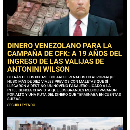
DINERO VENEZOLANO PARA LA
CAMPAÑA DE CFK: A 19 AÑOS DEL
INGRESO DE LAS VALIJAS DE
ANTONINI WILSON
DETRÁS DE LOS 800 MIL DÓLARES FRENADOS EN AEROPARQUE
HUBO MÁS DE DIEZ VIAJES PREVIOS CON MALETAS QUE SÍ
LLEGARON A DESTINO, UN NOVENO PASAJERO LIGADO A LA
INTELIGENCIA CHAVISTA QUE LOS GRANDES MEDIOS PASARON
POR ALTO Y UNA RUTA DEL DINERO QUE TERMINABA EN CUENTAS
SUIZAS.
SEGUIR LEYENDO