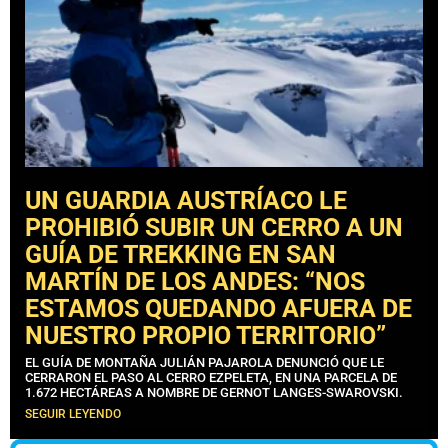
UN GUARDIA AUSTRÍACO LE
PROHIBIÓ SUBIR UN CERRO A UN
GUÍA DE TREKKING EN SAN
MARTÍN DE LOS ANDES: “NOS
ESTAMOS QUEDANDO AFUERA DE
NUESTRO PROPIO TERRITORIO”
EL GUÍA DE MONTAÑA JULIÁN PAJAROLA DENUNCIÓ QUE LE
CERRARON EL PASO AL CERRO EZPELETA, EN UNA PARCELA DE
1.672 HECTÁREAS A NOMBRE DE GERNOT LANGES-SWAROVSKI.
SEGUIR LEYENDO