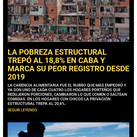
LA POBREZA ESTRUCTURAL
TREPÓ AL 18,8% EN CABA Y
MARCA SU PEOR REGISTRO DESDE
2019
LA CARENCIA ALIMENTARIA FUE EL RUBRO QUE MÁS EMPEORÓ Y
YA SON UNO DE CADA CUATRO LOS HOGARES PORTEÑOS QUE
REDUJERON PORCIONES, CAMBIARON LO QUE COMEN O SALTEAN
COMIDAS. EN LOS HOGARES CON CHICOS LA PRIVACIÓN
ESTRUCTURAL TREPA AL 20,6%.
SEGUIR LEYENDO