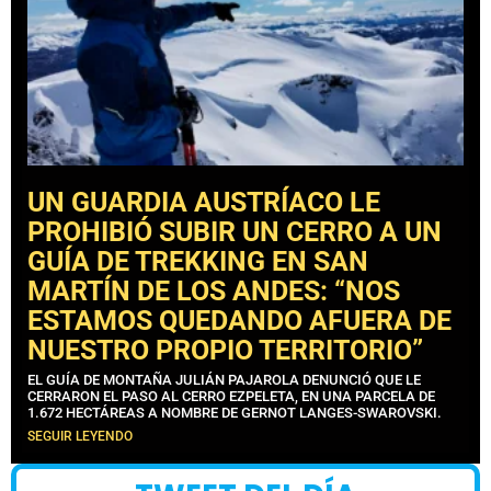
UN GUARDIA AUSTRÍACO LE
PROHIBIÓ SUBIR UN CERRO A UN
GUÍA DE TREKKING EN SAN
MARTÍN DE LOS ANDES: “NOS
ESTAMOS QUEDANDO AFUERA DE
NUESTRO PROPIO TERRITORIO”
EL GUÍA DE MONTAÑA JULIÁN PAJAROLA DENUNCIÓ QUE LE
CERRARON EL PASO AL CERRO EZPELETA, EN UNA PARCELA DE
1.672 HECTÁREAS A NOMBRE DE GERNOT LANGES-SWAROVSKI.
SEGUIR LEYENDO