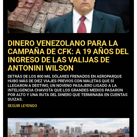
DINERO VENEZOLANO PARA LA
CAMPAÑA DE CFK: A 19 AÑOS DEL
INGRESO DE LAS VALIJAS DE
ANTONINI WILSON
DETRÁS DE LOS 800 MIL DÓLARES FRENADOS EN AEROPARQUE
HUBO MÁS DE DIEZ VIAJES PREVIOS CON MALETAS QUE SÍ
LLEGARON A DESTINO, UN NOVENO PASAJERO LIGADO A LA
INTELIGENCIA CHAVISTA QUE LOS GRANDES MEDIOS PASARON
POR ALTO Y UNA RUTA DEL DINERO QUE TERMINABA EN CUENTAS
SUIZAS.
SEGUIR LEYENDO