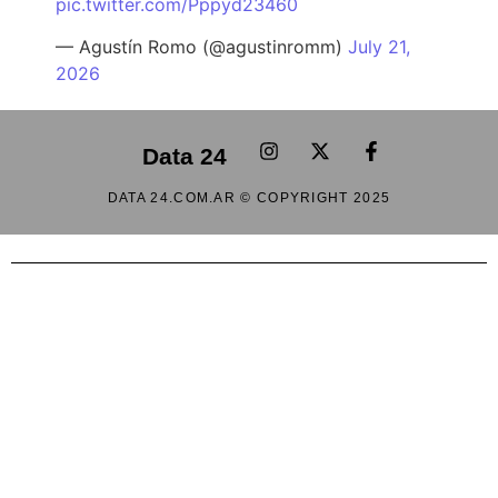
pic.twitter.com/Pppyd23460
— Agustín Romo (@agustinromm)
July 21,
2026
Data 24
DATA 24.COM.AR © COPYRIGHT 2025