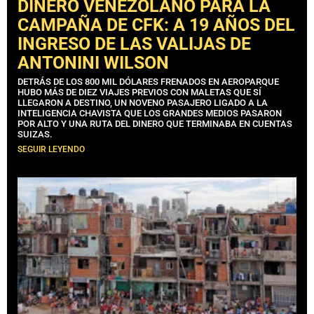
DINERO VENEZOLANO PARA LA
CAMPAÑA DE CFK: A 19 AÑOS DEL
INGRESO DE LAS VALIJAS DE
ANTONINI WILSON
DETRÁS DE LOS 800 MIL DÓLARES FRENADOS EN AEROPARQUE
HUBO MÁS DE DIEZ VIAJES PREVIOS CON MALETAS QUE SÍ
LLEGARON A DESTINO, UN NOVENO PASAJERO LIGADO A LA
INTELIGENCIA CHAVISTA QUE LOS GRANDES MEDIOS PASARON
POR ALTO Y UNA RUTA DEL DINERO QUE TERMINABA EN CUENTAS
SUIZAS.
SEGUIR LEYENDO