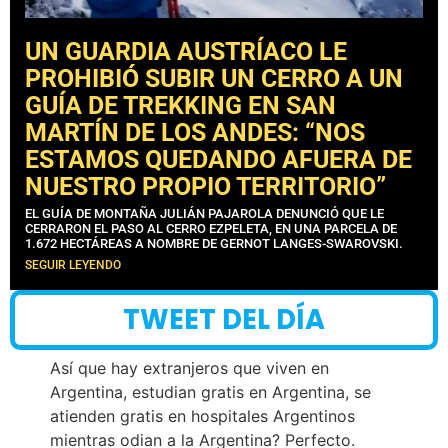
UN GUARDIA AUSTRÍACO LE
PROHIBIÓ SUBIR UN CERRO A UN
GUÍA DE TREKKING EN SAN
MARTÍN DE LOS ANDES: “NOS
ESTAMOS QUEDANDO AFUERA DE
NUESTRO PROPIO TERRITORIO”
EL GUÍA DE MONTAÑA JULIÁN PAJAROLA DENUNCIÓ QUE LE
CERRARON EL PASO AL CERRO EZPELETA, EN UNA PARCELA DE
1.672 HECTÁREAS A NOMBRE DE GERNOT LANGES-SWAROVSKI.
SEGUIR LEYENDO
TWEET DEL DÍA
Así que hay extranjeros que viven en
Argentina, estudian gratis en Argentina, se
atienden gratis en hospitales Argentinos
mientras odian a la Argentina? Perfecto.