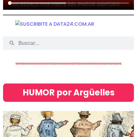
HUMOR por Argüelles​