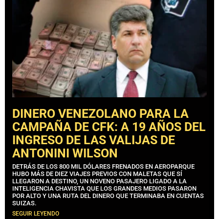
DINERO VENEZOLANO PARA LA
CAMPAÑA DE CFK: A 19 AÑOS DEL
INGRESO DE LAS VALIJAS DE
ANTONINI WILSON
DETRÁS DE LOS 800 MIL DÓLARES FRENADOS EN AEROPARQUE
HUBO MÁS DE DIEZ VIAJES PREVIOS CON MALETAS QUE SÍ
LLEGARON A DESTINO, UN NOVENO PASAJERO LIGADO A LA
INTELIGENCIA CHAVISTA QUE LOS GRANDES MEDIOS PASARON
POR ALTO Y UNA RUTA DEL DINERO QUE TERMINABA EN CUENTAS
SUIZAS.
SEGUIR LEYENDO