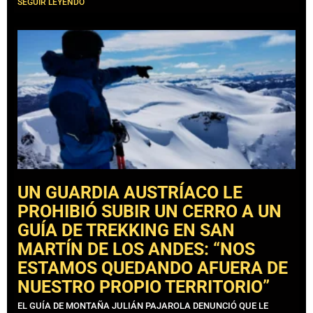
SEGUIR LEYENDO
UN GUARDIA AUSTRÍACO LE
PROHIBIÓ SUBIR UN CERRO A UN
GUÍA DE TREKKING EN SAN
MARTÍN DE LOS ANDES: “NOS
ESTAMOS QUEDANDO AFUERA DE
NUESTRO PROPIO TERRITORIO”
EL GUÍA DE MONTAÑA JULIÁN PAJAROLA DENUNCIÓ QUE LE