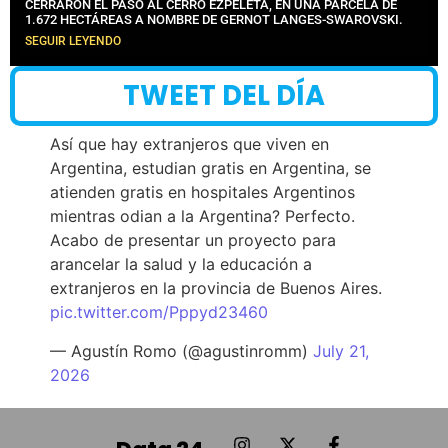
CERRARON EL PASO AL CERRO EZPELETA, EN UNA PARCELA DE
1.672 HECTÁREAS A NOMBRE DE GERNOT LANGES-SWAROVSKI.
SEGUIR LEYENDO
TWEET DEL DÍA
Así que hay extranjeros que viven en
Argentina, estudian gratis en Argentina, se
atienden gratis en hospitales Argentinos
mientras odian a la Argentina? Perfecto.
Acabo de presentar un proyecto para
arancelar la salud y la educación a
extranjeros en la provincia de Buenos Aires.
pic.twitter.com/Pppyd23460
— Agustín Romo (@agustinromm)
July 21,
2026