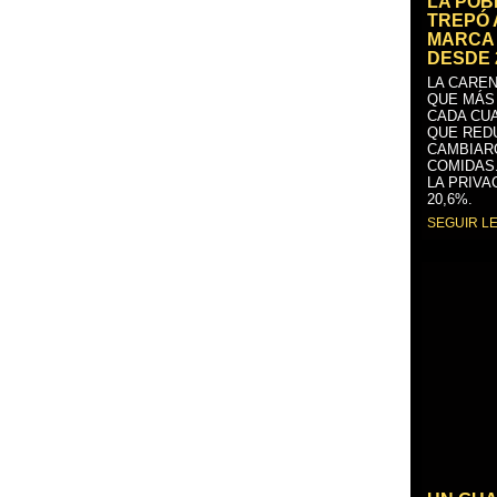
LA PO
TREPÓ 
MARCA 
DESDE 
LA CAREN
QUE MÁS
CADA CU
QUE RED
CAMBIAR
COMIDAS
LA PRIVA
20,6%.
SEGUIR L