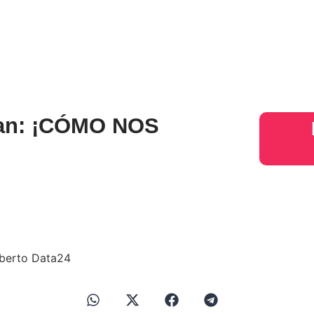
s
Judiciales
Entretenimiento
Deportes
Opinion
Mundo
inter
ran: ¡CÓMO NOS