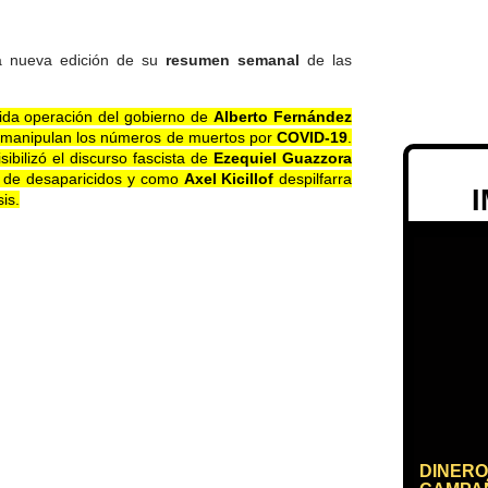
una nueva edición de su
resumen semanal
de las
llida operación del gobierno de
Alberto Fernández
e manipulan los números de muertos por
COVID-19
.
isibilizó el discurso fascista de
Ezequiel Guazzora
r de desaparicidos y como
Axel Kicillof
despilfarra
is.
DINERO