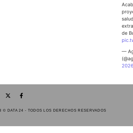
Acab
proy
salu
extra
de B
pic.
— Ag
(@ag
202
3 © DATA 24 - TODOS LOS DERECHOS RESERVADOS