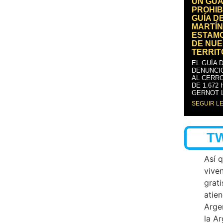
UN GUA
PROHIB
GUÍA D
MARTÍN
ESTAM
DE NUE
TERRIT
EL GUÍA 
DENUNCI
AL CERRO
DE 1.672
GERNOT 
SEGUIR L
T
Así 
vive
grati
atien
Arge
la A