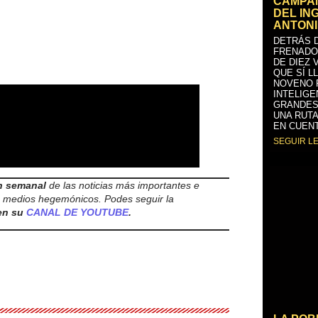
CAMPAÑ
DEL IN
ANTONI
DETRÁS D
FRENADO
DE DIEZ 
QUE SÍ L
NOVENO 
INTELIGE
GRANDES
UNA RUTA
EN CUENT
SEGUIR L
n semanal
de las noticias más importantes e
os medios hegemónicos. Podes seguir la
 en su
CANAL DE YOUTUBE
.