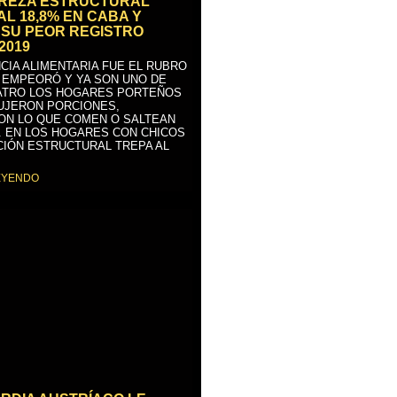
BREZA ESTRUCTURAL
AL 18,8% EN CABA Y
SU PEOR REGISTRO
2019
CIA ALIMENTARIA FUE EL RUBRO
 EMPEORÓ Y YA SON UNO DE
ATRO LOS HOGARES PORTEÑOS
UJERON PORCIONES,
ON LO QUE COMEN O SALTEAN
. EN LOS HOGARES CON CHICOS
CIÓN ESTRUCTURAL TREPA AL
EYENDO