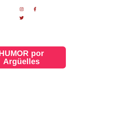
nacional
HUMOR por
Argüelles​