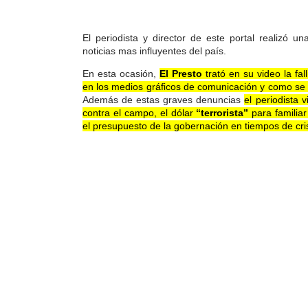
El periodista y director de este portal realizó 
noticias mas influyentes del país.
En esta ocasión,
El Presto
trató en su video la fa
en los medios gráficos de comunicación y como s
Además de estas graves denuncias
el periodista v
contra el campo, el dólar
“terrorista”
para familia
el presupuesto de la gobernación en tiempos de cris