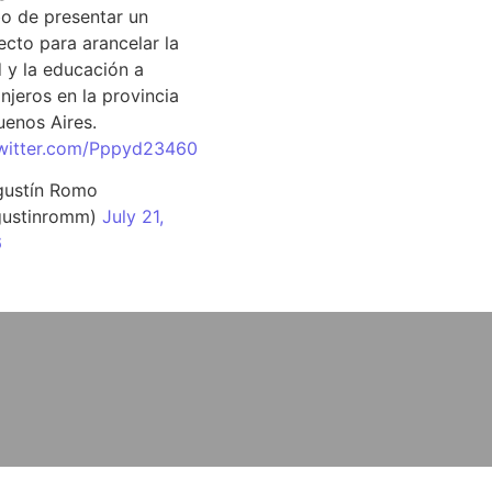
o de presentar un
ecto para arancelar la
d y la educación a
njeros en la provincia
uenos Aires.
twitter.com/Pppyd23460
ustín Romo
ustinromm)
July 21,
6