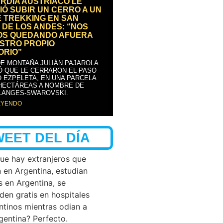
RDIA AUSTRÍACO LE
IÓ SUBIR UN CERRO A UN
E TREKKING EN SAN
 DE LOS ANDES: “NOS
OS QUEDANDO AFUERA
STRO PROPIO
ORIO”
DE MONTAÑA JULIÁN PAJAROLA
Ó QUE LE CERRARON EL PASO
 EZPELETA, EN UNA PARCELA
 HECTÁREAS A NOMBRE DE
LANGES-SWAROVSKI.
EYENDO
WEET DEL DÍA
que hay extranjeros que
n en Argentina, estudian
s en Argentina, se
den gratis en hospitales
ntinos mientras odian a
rgentina? Perfecto.