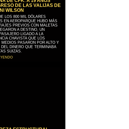
A DE CFK: A 19 AÑOS
GRESO DE LAS VALIJAS DE
NI WILSON
E LOS 800 MIL DÓLARES
S EN AEROPARQUE HUBO MÁS
VIAJES PREVIOS CON MALETAS
LEGARON A DESTINO, UN
PASAJERO LIGADO A LA
NCIA CHAVISTA QUE LOS
 MEDIOS PASARON POR ALTO Y
 DEL DINERO QUE TERMINABA
AS SUIZAS.
EYENDO