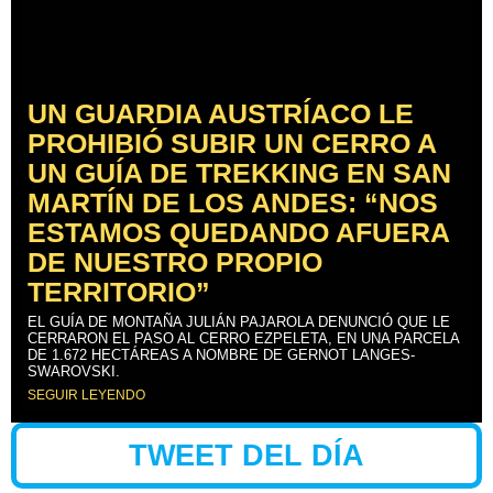
UN GUARDIA AUSTRÍACO LE
PROHIBIÓ SUBIR UN CERRO A
UN GUÍA DE TREKKING EN SAN
MARTÍN DE LOS ANDES: “NOS
ESTAMOS QUEDANDO AFUERA
DE NUESTRO PROPIO
TERRITORIO”
EL GUÍA DE MONTAÑA JULIÁN PAJAROLA DENUNCIÓ QUE LE
CERRARON EL PASO AL CERRO EZPELETA, EN UNA PARCELA
DE 1.672 HECTÁREAS A NOMBRE DE GERNOT LANGES-
SWAROVSKI.
SEGUIR LEYENDO
TWEET DEL DÍA