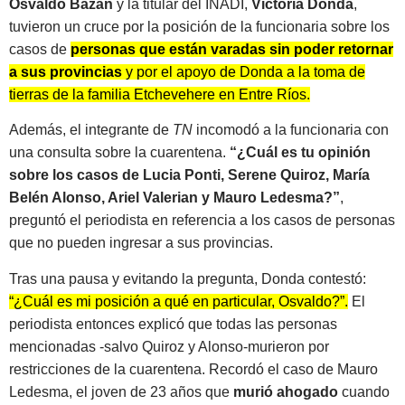
Osvaldo Bazán
y la titular del INADI,
Victoria Donda
,
tuvieron un cruce por la posición de la funcionaria sobre los
casos de
personas que están varadas sin poder retornar
a sus provincias
y por el apoyo de Donda a la toma de
tierras de la familia Etchevehere en Entre Ríos.
Además, el integrante de
TN
incomodó a la funcionaria con
una consulta sobre la cuarentena.
“¿Cuál es tu opinión
sobre los casos de Lucia Ponti, Serene Quiroz, María
Belén Alonso, Ariel Valerian y Mauro Ledesma?”
,
preguntó el periodista en referencia a los casos de personas
que no pueden ingresar a sus provincias.
Tras una pausa y evitando la pregunta, Donda contestó:
“¿Cuál es mi posición a qué en particular, Osvaldo?”.
El
periodista entonces explicó que todas las personas
mencionadas -salvo Quiroz y Alonso-murieron por
restricciones de la cuarentena. Recordó el caso de Mauro
Ledesma, el joven de 23 años que
murió ahogado
cuando