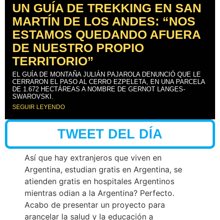
UN GUÍA DE TREKKING EN SAN
MARTÍN DE LOS ANDES: “NOS
ESTAMOS QUEDANDO AFUERA
DE NUESTRO PROPIO
TERRITORIO”
EL GUÍA DE MONTAÑA JULIÁN PAJAROLA DENUNCIÓ QUE LE
CERRARON EL PASO AL CERRO EZPELETA, EN UNA PARCELA
DE 1.672 HECTÁREAS A NOMBRE DE GERNOT LANGES-
SWAROVSKI.
SEGUIR LEYENDO
TWEET DEL DÍA
Así que hay extranjeros que viven en
Argentina, estudian gratis en Argentina, se
atienden gratis en hospitales Argentinos
mientras odian a la Argentina? Perfecto.
Acabo de presentar un proyecto para
arancelar la salud y la educación a