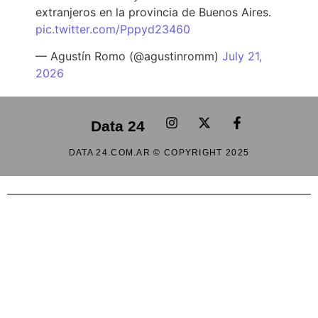
extranjeros en la provincia de Buenos Aires.
pic.twitter.com/Pppyd23460
— Agustín Romo (@agustinromm)
July 21,
2026
Data 24
DATA 24.COM.AR © COPYRIGHT 2025