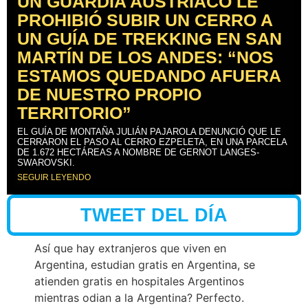
UN GUARDIA AUSTRÍACO LE
PROHIBIÓ SUBIR UN CERRO A
UN GUÍA DE TREKKING EN SAN
MARTÍN DE LOS ANDES: “NOS
ESTAMOS QUEDANDO AFUERA
DE NUESTRO PROPIO
TERRITORIO”
EL GUÍA DE MONTAÑA JULIÁN PAJAROLA DENUNCIÓ QUE LE
CERRARON EL PASO AL CERRO EZPELETA, EN UNA PARCELA
DE 1.672 HECTÁREAS A NOMBRE DE GERNOT LANGES-
SWAROVSKI.
SEGUIR LEYENDO
TWEET DEL DÍA
Así que hay extranjeros que viven en
Argentina, estudian gratis en Argentina, se
atienden gratis en hospitales Argentinos
mientras odian a la Argentina? Perfecto.