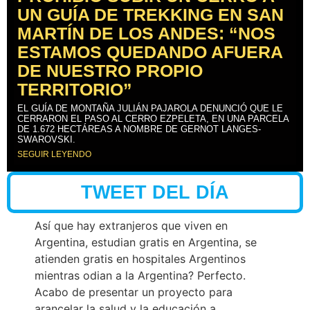
UN GUÍA DE TREKKING EN SAN
MARTÍN DE LOS ANDES: “NOS
ESTAMOS QUEDANDO AFUERA
DE NUESTRO PROPIO
TERRITORIO”
EL GUÍA DE MONTAÑA JULIÁN PAJAROLA DENUNCIÓ QUE LE
CERRARON EL PASO AL CERRO EZPELETA, EN UNA PARCELA
DE 1.672 HECTÁREAS A NOMBRE DE GERNOT LANGES-
SWAROVSKI.
SEGUIR LEYENDO
TWEET DEL DÍA
Así que hay extranjeros que viven en
Argentina, estudian gratis en Argentina, se
atienden gratis en hospitales Argentinos
mientras odian a la Argentina? Perfecto.
Acabo de presentar un proyecto para
arancelar la salud y la educación a