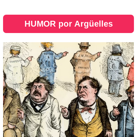
HUMOR por Argüelles​