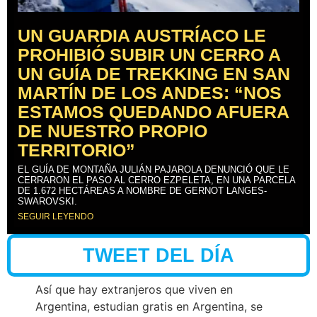
UN GUARDIA AUSTRÍACO LE
PROHIBIÓ SUBIR UN CERRO A
UN GUÍA DE TREKKING EN SAN
MARTÍN DE LOS ANDES: “NOS
ESTAMOS QUEDANDO AFUERA
DE NUESTRO PROPIO
TERRITORIO”
EL GUÍA DE MONTAÑA JULIÁN PAJAROLA DENUNCIÓ QUE LE
CERRARON EL PASO AL CERRO EZPELETA, EN UNA PARCELA
DE 1.672 HECTÁREAS A NOMBRE DE GERNOT LANGES-
SWAROVSKI.
SEGUIR LEYENDO
TWEET DEL DÍA
Así que hay extranjeros que viven en
Argentina, estudian gratis en Argentina, se