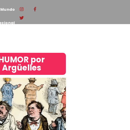
Mundo
acional
HUMOR por
Argüelles​