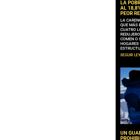
LA POB
AL 18,8
PEOR RE
LA CAREN
QUE MÁS 
CUATRO L
REDUJERO
COMEN O 
HOGARES 
ESTRUCTU
SEGUIR LE
UN GUA
PROHIBI