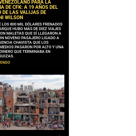
 VENEZOLANO PARA LA
 DE CFK: A 19 AÑOS DEL
 DE LAS VALIJAS DE
NI WILSON
E LOS 800 MIL DÓLARES FRENADOS
ARQUE HUBO MÁS DE DIEZ VIAJES
CON MALETAS QUE SÍ LLEGARON A
 UN NOVENO PASAJERO LIGADO A
GENCIA CHAVISTA QUE LOS
MEDIOS PASARON POR ALTO Y UNA
 DINERO QUE TERMINABA EN
SUIZAS.
YENDO