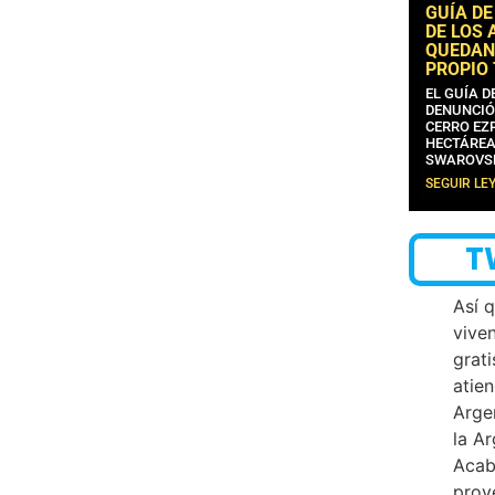
GUÍA DE
DE LOS 
QUEDAN
PROPIO
EL GUÍA 
DENUNCIÓ
CERRO EZP
HECTÁREA
SWAROVS
SEGUIR LE
T
Así 
vive
grati
atien
Arge
la A
Acab
proy