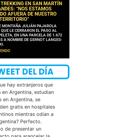
 TREKKING EN SAN MARTÍN
ANDES: “NOS ESTAMOS
DO AFUERA DE NUESTRO
 TERRITORIO”
DE MONTAÑA JULIÁN PAJAROLA
 QUE LE CERRARON EL PASO AL
ELETA, EN UNA PARCELA DE 1.672
S A NOMBRE DE GERNOT LANGES-
KI.
YENDO
WEET DEL DÍA
que hay extranjeros que
n en Argentina, estudian
s en Argentina, se
den gratis en hospitales
ntinos mientras odian a
rgentina? Perfecto.
o de presentar un
ecto para arancelar la