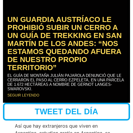
UN GUARDIA AUSTRÍACO LE
PROHIBIÓ SUBIR UN CERRO A
UN GUÍA DE TREKKING EN SAN
MARTÍN DE LOS ANDES: “NOS
ESTAMOS QUEDANDO AFUERA
DE NUESTRO PROPIO
TERRITORIO”
EL GUÍA DE MONTAÑA JULIÁN PAJAROLA DENUNCIÓ QUE LE
CERRARON EL PASO AL CERRO EZPELETA, EN UNA PARCELA
DE 1.672 HECTÁREAS A NOMBRE DE GERNOT LANGES-
SWAROVSKI.
SEGUIR LEYENDO
TWEET DEL DÍA
Así que hay extranjeros que viven en
Argentina, estudian gratis en Argentina, se