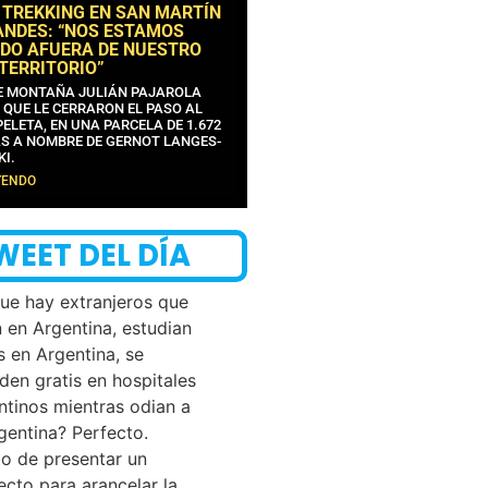
 TREKKING EN SAN MARTÍN
ANDES: “NOS ESTAMOS
DO AFUERA DE NUESTRO
 TERRITORIO”
DE MONTAÑA JULIÁN PAJAROLA
 QUE LE CERRARON EL PASO AL
ELETA, EN UNA PARCELA DE 1.672
S A NOMBRE DE GERNOT LANGES-
KI.
YENDO
WEET DEL DÍA
que hay extranjeros que
n en Argentina, estudian
s en Argentina, se
den gratis en hospitales
ntinos mientras odian a
rgentina? Perfecto.
o de presentar un
ecto para arancelar la