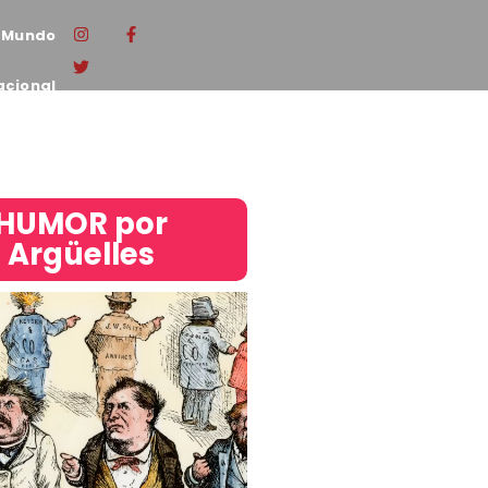
Mundo
acional
HUMOR por
Argüelles​