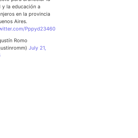
d y la educación a
njeros en la provincia
uenos Aires.
twitter.com/Pppyd23460
ustín Romo
ustinromm)
July 21,
6