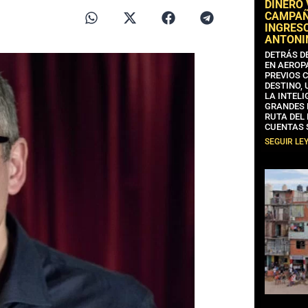
DINERO
CAMPAÑA
INGRESO
ANTONI
DETRÁS D
EN AEROP
PREVIOS 
DESTINO,
LA INTELI
GRANDES 
RUTA DEL
CUENTAS 
SEGUIR LE