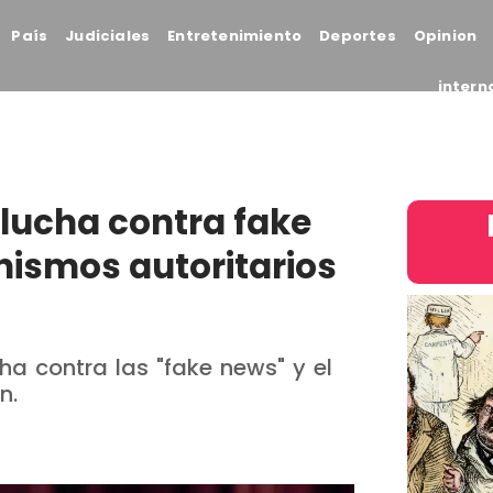
País
Judiciales
Entretenimiento
Deportes
Opinion
intern
 lucha contra fake
ismos autoritarios
a contra las "fake news" y el
n.