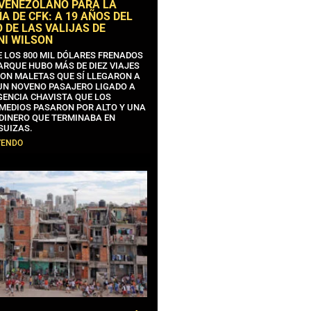
 VENEZOLANO PARA LA
 DE CFK: A 19 AÑOS DEL
 DE LAS VALIJAS DE
NI WILSON
E LOS 800 MIL DÓLARES FRENADOS
ARQUE HUBO MÁS DE DIEZ VIAJES
CON MALETAS QUE SÍ LLEGARON A
 UN NOVENO PASAJERO LIGADO A
GENCIA CHAVISTA QUE LOS
MEDIOS PASARON POR ALTO Y UNA
 DINERO QUE TERMINABA EN
SUIZAS.
YENDO