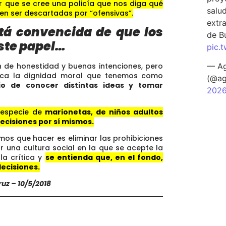
 que se cree una policía que nos diga qué
salu
en ser descartadas por “ofensivas”.
extra
á convencida de que los
de B
ste papel…
pic.
— Ag
 de honestidad y buenas intenciones, pero
nca la dignidad moral que tenemos como
(@ag
gio de conocer distintas ideas y tomar
202
 especie de
marionetas, de niños adultos
decisiones por sí mismos.
mos que hacer es eliminar las prohibiciones
r una cultura social en la que se acepte la
la crítica y
se entienda que, en el fondo,
ecisiones.
uz – 10/5/2018