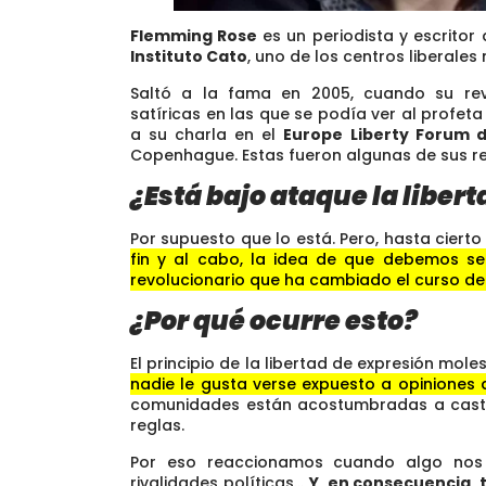
Flemming Rose
es un periodista y escrito
Instituto Cato
, uno de los centros liberale
Saltó a la fama en 2005, cuando su re
satíricas en las que se podía ver al profe
a su charla en el
Europe Liberty Forum 
Copenhague. Estas fueron algunas de sus ref
¿Está bajo ataque la liber
Por supuesto que lo está. Pero, hasta cierto
fin y al cabo, la idea de que debemos se
revolucionario que ha cambiado el curso de l
¿Por qué ocurre esto?
El principio de la libertad de expresión mol
nadie le gusta verse expuesto a opiniones 
comunidades están acostumbradas a castiga
reglas.
Por eso reaccionamos cuando algo nos o
rivalidades políticas…
Y, en consecuencia,