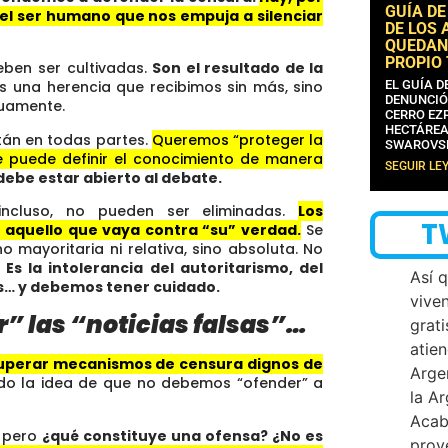
GUÍA DE
del ser humano que nos empuja a silenciar
DE LOS 
QUEDAN
PROPIO
deben ser cultivadas.
Son el resultado de la
EL GUÍA 
s una herencia que recibimos sin más, sino
DENUNCIÓ
uamente.
CERRO EZP
HECTÁREA
tán en todas partes.
Queremos “proteger la
SWAROVS
e puede definir el conocimiento de manera
SEGUIR LE
debe estar abierto al debate.
a incluso, no pueden ser eliminadas.
Los
T
 aquello que vaya contra “su” verdad.
Se
 mayoritaria ni relativa, sino absoluta. No
.
Es la intolerancia del autoritarismo, del
Así 
as… y debemos tener cuidado.
vive
r” las “noticias falsas”…
grati
atien
cuperar mecanismos de censura dignos de
Arge
do la idea de que no debemos “ofender” a
la A
Acab
, pero
¿qué constituye una ofensa? ¿No es
proy