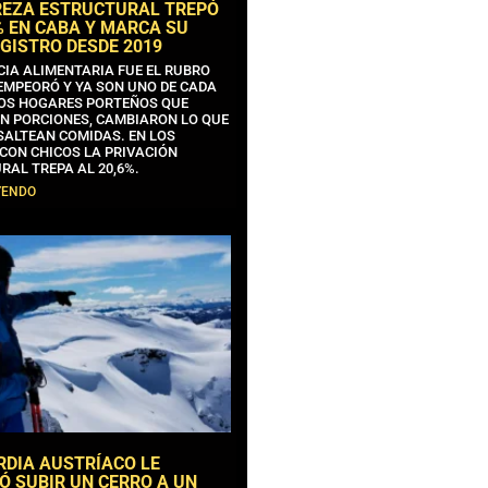
REZA ESTRUCTURAL TREPÓ
% EN CABA Y MARCA SU
GISTRO DESDE 2019
CIA ALIMENTARIA FUE EL RUBRO
EMPEORÓ Y YA SON UNO DE CADA
OS HOGARES PORTEÑOS QUE
N PORCIONES, CAMBIARON LO QUE
SALTEAN COMIDAS. EN LOS
CON CHICOS LA PRIVACIÓN
RAL TREPA AL 20,6%.
YENDO
RDIA AUSTRÍACO LE
Ó SUBIR UN CERRO A UN