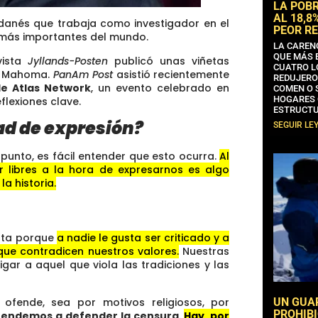
LA POB
AL 18,8
r danés que trabaja como investigador en el
PEOR RE
s más importantes del mundo.
LA CAREN
QUE MÁS 
vista
Jyllands-Posten
publicó unas viñetas
CUATRO L
ta Mahoma.
PanAm Post
asistió recientemente
REDUJERO
de Atlas Network
, un evento celebrado en
COMEN O 
HOGARES 
lexiones clave.
ESTRUCTU
tad de expresión?
SEGUIR LE
 punto, es fácil entender que esto ocurra.
Al
r libres a la hora de expresarnos es algo
a historia.
esta porque
a nadie le gusta ser criticado y a
que contradicen nuestros valores.
Nuestras
r a aquel que viola las tradiciones y las
UN GUA
fende, sea por motivos religiosos, por
PROHIBI
 tendemos a defender la censura.
Hay, por