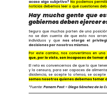
acaso algo subjetivo?
No podemos permitir
noticias debemos leer o qué cuestiones deb
Hay mucha gente que est
gobiernos deben ejercer e
Seguro que muchas parten de una posición
no se dan cuenta de que esto nos arra
individuos y que
nos otorga el privile
decisiones por nosotros mismos.
Por este camino, nos convertimos en una
que, por lo visto, son incapaces de tomar 
El reto es convencernos de que lo que tene
y la censura, para ser capaces de alimenta
disidencia, se acepte la ofensa, se acepte 
somos nosotros quienes debemos tomar d
*Fuente:
Panam Post – Diego Sánchez de la Cr