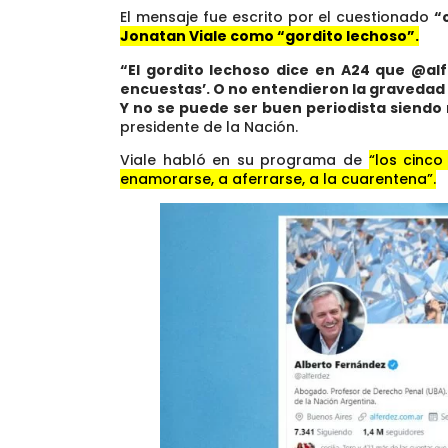
El mensaje fue escrito por el cuestionado
“
Jonatan Viale como “gordito lechoso”.
“El gordito lechoso dice en A24 que @alf
encuestas’. O no entendieron la gravedad
Y no se puede ser buen periodista siendo
presidente de la Nación.
Viale habló en su programa de
“los cinco
enamorarse, a aferrarse, a la cuarentena”.