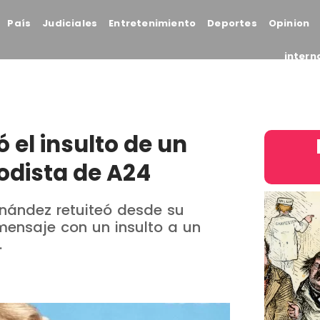
País
Judiciales
Entretenimiento
Deportes
Opinion
intern
el insulto de un
odista de A24
ernández retuiteó desde su
mensaje con un insulto a un
.