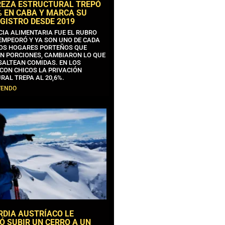
REZA ESTRUCTURAL TREPÓ
% EN CABA Y MARCA SU
GISTRO DESDE 2019
CIA ALIMENTARIA FUE EL RUBRO
EMPEORÓ Y YA SON UNO DE CADA
OS HOGARES PORTEÑOS QUE
N PORCIONES, CAMBIARON LO QUE
SALTEAN COMIDAS. EN LOS
CON CHICOS LA PRIVACIÓN
RAL TREPA AL 20,6%.
YENDO
RDIA AUSTRÍACO LE
Ó SUBIR UN CERRO A UN