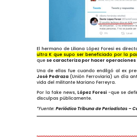
El hermano de Liliana López Foresi es direct
ultra K que supo ser beneficiado por la pa
que
se caracteriza por hacer operaciones 
Una de ellas fue cuando endilgó al ex pr
José Pedraza
(Unión Ferroviaria) un día an
vida del militante Mariano Ferreyra.
Por la fake news,
López Foresi
-que se defi
disculpas públicamente.
*Fuente:
Periódico Tribuna de Periodistas – C