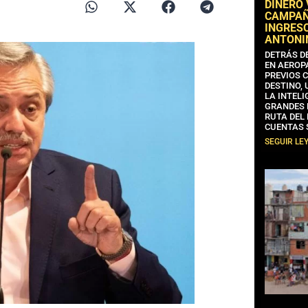
DINERO
CAMPAÑA
INGRESO
ANTONI
DETRÁS D
EN AEROP
PREVIOS 
DESTINO,
LA INTELI
GRANDES 
RUTA DEL
CUENTAS 
SEGUIR LE