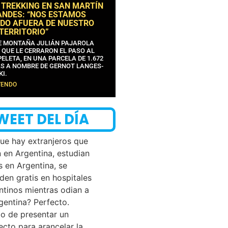
 TREKKING EN SAN MARTÍN
ANDES: “NOS ESTAMOS
DO AFUERA DE NUESTRO
 TERRITORIO”
DE MONTAÑA JULIÁN PAJAROLA
 QUE LE CERRARON EL PASO AL
ELETA, EN UNA PARCELA DE 1.672
S A NOMBRE DE GERNOT LANGES-
KI.
YENDO
WEET DEL DÍA
que hay extranjeros que
n en Argentina, estudian
s en Argentina, se
den gratis en hospitales
ntinos mientras odian a
rgentina? Perfecto.
o de presentar un
ecto para arancelar la