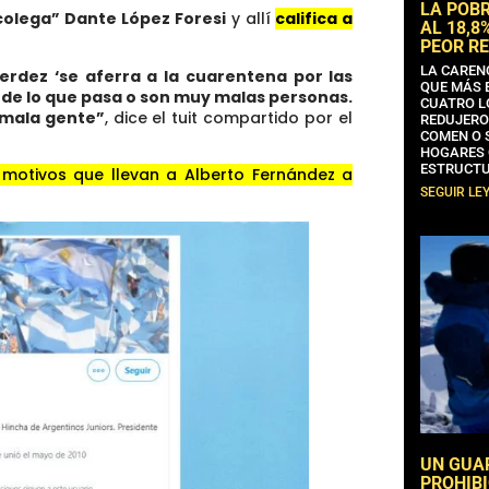
LA POB
colega” Dante López Foresi
y allí
califica a
AL 18,8
PEOR RE
LA CAREN
erdez ‘se aferra a la cuarentena por las
QUE MÁS 
 de lo que pasa o son muy malas personas.
CUATRO L
 mala gente”
, dice el tuit compartido por el
REDUJERO
COMEN O 
HOGARES 
ESTRUCTU
 motivos que llevan a Alberto Fernández a
SEGUIR LE
UN GUA
PROHIBI