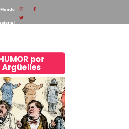
Mundo
acional
HUMOR por
Argüelles​