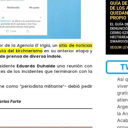
GUÍA DE
DE LOS 
QUEDAN
PROPIO
EL GUÍA 
DENUNCIÓ
CERRO EZP
HECTÁREA
SWAROVS
or de la
Agencia El Vigía
, un
sitio de noticias
SEGUIR LE
uta del kirchnerismo
en su anterior etapa y
de prensa de diversa índole.
T
esidente
Eduardo Duhalde
una reunión con
tes de los incidentes que terminaron con la
Así 
vive
ne como “periodista militante”- debió pedir
grati
atien
arlos Forte
Arge
la A
Acab
proy