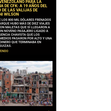
 VENEZOLANO PARA LA
 DE CFK: A 19 AÑOS DEL
 DE LAS VALIJAS DE
NI WILSON
E LOS 800 MIL DÓLARES FRENADOS
ARQUE HUBO MÁS DE DIEZ VIAJES
CON MALETAS QUE SÍ LLEGARON A
 UN NOVENO PASAJERO LIGADO A
GENCIA CHAVISTA QUE LOS
MEDIOS PASARON POR ALTO Y UNA
 DINERO QUE TERMINABA EN
SUIZAS.
YENDO