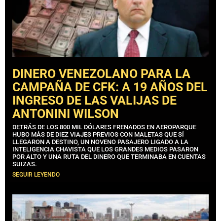
DINERO VENEZOLANO PARA LA
CAMPAÑA DE CFK: A 19 AÑOS DEL
INGRESO DE LAS VALIJAS DE
ANTONINI WILSON
DETRÁS DE LOS 800 MIL DÓLARES FRENADOS EN AEROPARQUE
HUBO MÁS DE DIEZ VIAJES PREVIOS CON MALETAS QUE SÍ
LLEGARON A DESTINO, UN NOVENO PASAJERO LIGADO A LA
INTELIGENCIA CHAVISTA QUE LOS GRANDES MEDIOS PASARON
POR ALTO Y UNA RUTA DEL DINERO QUE TERMINABA EN CUENTAS
SUIZAS.
SEGUIR LEYENDO