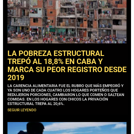
LA POBREZA ESTRUCTURAL
TREPÓ AL 18,8% EN CABA Y
MARCA SU PEOR REGISTRO DESDE
2019
LA CARENCIA ALIMENTARIA FUE EL RUBRO QUE MÁS EMPEORÓ Y
YA SON UNO DE CADA CUATRO LOS HOGARES PORTEÑOS QUE
REDUJERON PORCIONES, CAMBIARON LO QUE COMEN O SALTEAN
COMIDAS. EN LOS HOGARES CON CHICOS LA PRIVACIÓN
ESTRUCTURAL TREPA AL 20,6%.
SEGUIR LEYENDO