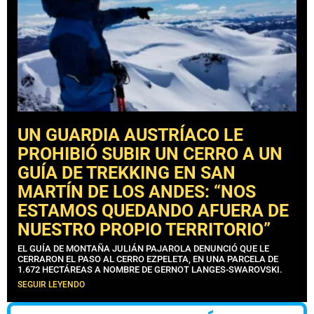
UN GUARDIA AUSTRÍACO LE
PROHIBIÓ SUBIR UN CERRO A UN
GUÍA DE TREKKING EN SAN
MARTÍN DE LOS ANDES: “NOS
ESTAMOS QUEDANDO AFUERA DE
NUESTRO PROPIO TERRITORIO”
EL GUÍA DE MONTAÑA JULIÁN PAJAROLA DENUNCIÓ QUE LE
CERRARON EL PASO AL CERRO EZPELETA, EN UNA PARCELA DE
1.672 HECTÁREAS A NOMBRE DE GERNOT LANGES-SWAROVSKI.
SEGUIR LEYENDO