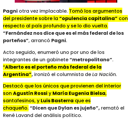
Pagni
otra vez implacable.
Tomó los argumentos
del presidente sobre la
“opulencia capitalina”
con
respecto al país profundo y se lo dio vuelta.
“Fernández nos dice que es el más federal de los
porteños”
, arrancó
Pagni
.
Acto seguido, enumeró uno por uno de los
integrantes de un gabinete
“metropolitano”
.
“
Alberto es el porteño más federal de la
Argentina”
,
ironizó el columnista de
La Nación.
Destacó que los únicos que provienen del interior
son
Agustín Rossi
y
María Eugenia Bielsa
,
santafesinos, y
Luis Basterra
que es
chaqueño.
“Dicen que Dylan es jujeño”,
remató el
René Lavand del análisis político.