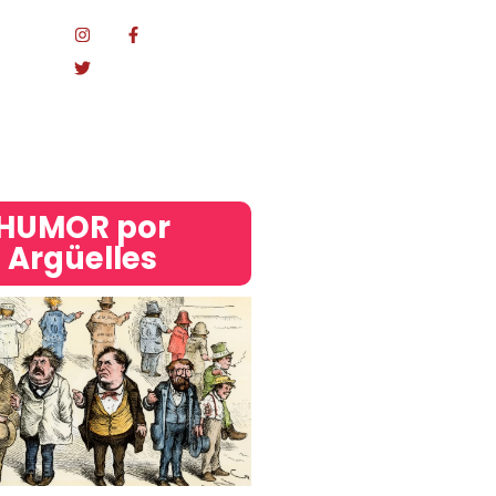
Mundo
acional
HUMOR por
Argüelles​