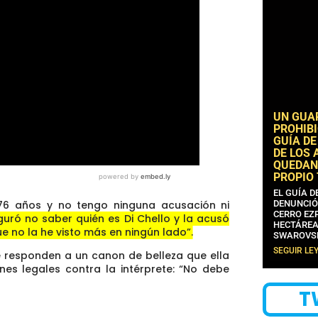
UN GUA
PROHIBI
GUÍA DE
DE LOS 
QUEDAN
PROPIO
EL GUÍA 
DENUNCIÓ
 76 años y no tengo ninguna acusación ni
CERRO EZP
uró no saber quién es Di Chello y la acusó
HECTÁREA
e no la he visto más en ningún lado”.
SWAROVS
SEGUIR LE
 responden a un canon de belleza que ella
es legales contra la intérprete:
“No debe
T