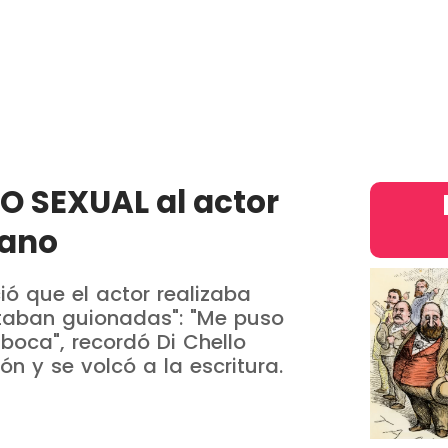
País
Judiciales
Entretenimiento
Deportes
Opinion
intern
O SEXUAL al actor
mano
ió que el actor realizaba
staban guionadas": "Me puso
boca", recordó Di Chello
n y se volcó a la escritura.