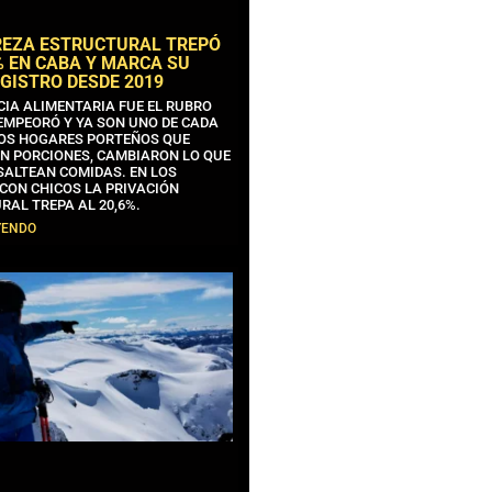
REZA ESTRUCTURAL TREPÓ
% EN CABA Y MARCA SU
GISTRO DESDE 2019
CIA ALIMENTARIA FUE EL RUBRO
EMPEORÓ Y YA SON UNO DE CADA
OS HOGARES PORTEÑOS QUE
N PORCIONES, CAMBIARON LO QUE
SALTEAN COMIDAS. EN LOS
CON CHICOS LA PRIVACIÓN
RAL TREPA AL 20,6%.
YENDO