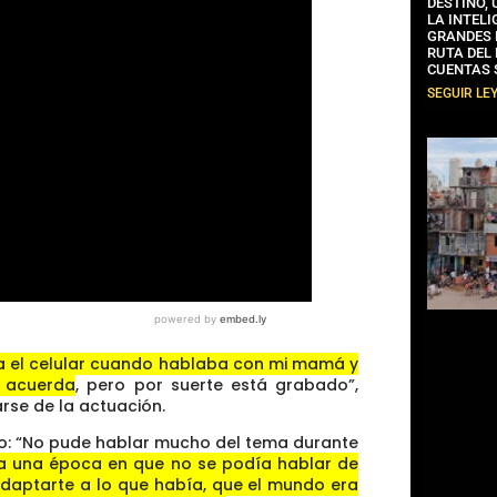
DESTINO,
LA INTELI
GRANDES 
RUTA DEL
CUENTAS 
SEGUIR LE
ba el celular cuando hablaba con mi mamá y
e acuerda
, pero por suerte está grabado”,
rse de la actuación.
ijo: “No pude hablar mucho del tema durante
a una época en que no se podía hablar de
adaptarte a lo que había, que el mundo era