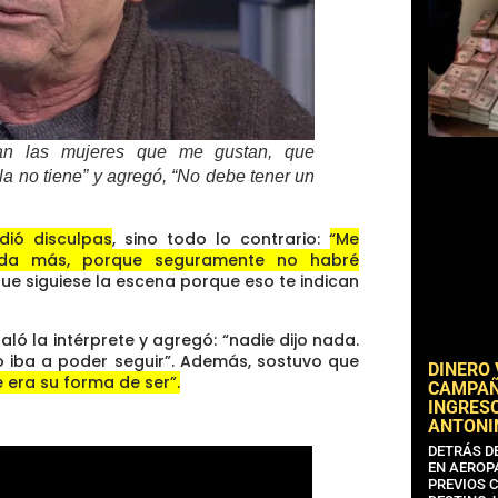
an las mujeres que me gustan, que
a no tiene” y agregó, “No debe tener un
dió disculpas
, sino todo lo contrario:
“Me
ada más, porque seguramente no habré
ue siguiese la escena porque eso te indican
ñaló la intérprete y agregó: “nadie dijo nada.
no iba a poder seguir”. Además, sostuvo que
DINERO
e era su forma de ser”.
CAMPAÑA
INGRESO
ANTONI
DETRÁS D
EN AEROP
PREVIOS 