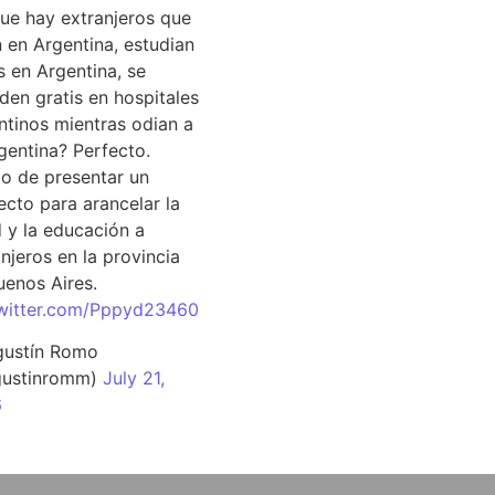
que hay extranjeros que
n en Argentina, estudian
s en Argentina, se
den gratis en hospitales
ntinos mientras odian a
rgentina? Perfecto.
o de presentar un
ecto para arancelar la
d y la educación a
njeros en la provincia
uenos Aires.
twitter.com/Pppyd23460
ustín Romo
ustinromm)
July 21,
6