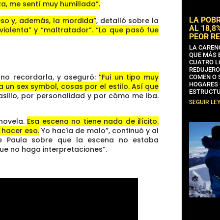
a, me sentí muy humillada”.
LA POB
eso y, además, la mordida”
, detalló sobre la
AL 18,8
 violenta” y “maltratador”. “Lo que pasó fue
PEOR RE
LA CAREN
QUE MÁS 
CUATRO L
REDUJERO
o no recordarla, y aseguró:
“Fui un tipo muy
COMEN O 
HOGARES 
un sex symbol, cosas por el estilo. Así que
ESTRUCTU
sillo, por personalidad y por cómo me iba.
SEGUIR LE
 novela.
Esa escena no tiene nada de ilícito.
 hacer eso.
Yo hacía de malo”, continuó y al
de Paula sobre que la escena no estaba
 que no haga interpretaciones”.