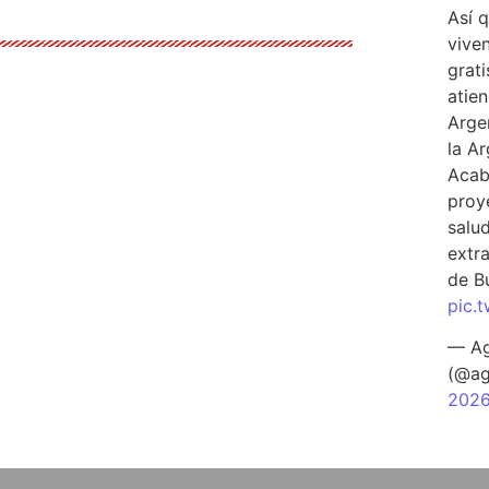
Así 
vive
grati
atien
Arge
la A
Acab
proy
salu
extra
de B
pic.
— Ag
(@ag
202