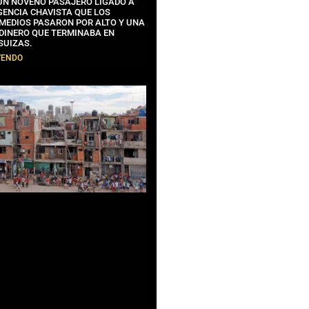
 UN NOVENO PASAJERO LIGADO A
GENCIA CHAVISTA QUE LOS
MEDIOS PASARON POR ALTO Y UNA
 DINERO QUE TERMINABA EN
SUIZAS.
YENDO