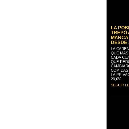
LA PO
TREPÓ 
MARCA 
DESDE 
LA CAREN
QUE MÁS
CADA CU
QUE RED
CAMBIAR
COMIDAS
LA PRIVA
20,6%.
SEGUIR L