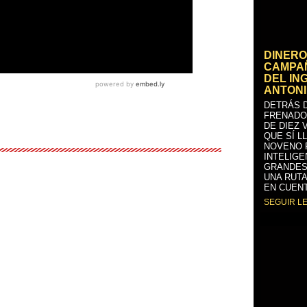
DINERO
CAMPAÑ
DEL IN
ANTONI
DETRÁS D
FRENADO
DE DIEZ 
QUE SÍ L
NOVENO 
INTELIGE
GRANDES
UNA RUTA
EN CUENT
SEGUIR L