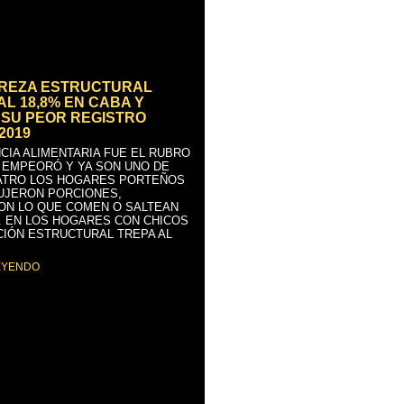
BREZA ESTRUCTURAL
AL 18,8% EN CABA Y
SU PEOR REGISTRO
2019
CIA ALIMENTARIA FUE EL RUBRO
 EMPEORÓ Y YA SON UNO DE
ATRO LOS HOGARES PORTEÑOS
UJERON PORCIONES,
ON LO QUE COMEN O SALTEAN
. EN LOS HOGARES CON CHICOS
CIÓN ESTRUCTURAL TREPA AL
EYENDO