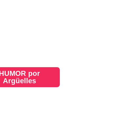
HUMOR por
Argüelles​