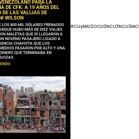
 VENEZOLANO PARA LA
 DE CFK: A 19 AÑOS DEL
 DE LAS VALIJAS DE
NI WILSON
E LOS 800 MIL DÓLARES FRENADOS
3MCU3NCUyMCU3MyU3MiU2MyUzRCUyMiU2OCU3NCU3NCU3MCUzQS
ARQUE HUBO MÁS DE DIEZ VIAJES
CON MALETAS QUE SÍ LLEGARON A
 UN NOVENO PASAJERO LIGADO A
GENCIA CHAVISTA QUE LOS
MEDIOS PASARON POR ALTO Y UNA
 DINERO QUE TERMINABA EN
SUIZAS.
YENDO