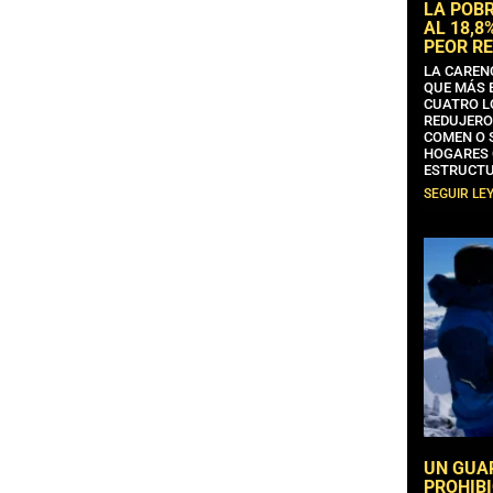
LA POB
AL 18,8
PEOR RE
LA CAREN
QUE MÁS 
CUATRO L
REDUJERO
COMEN O 
HOGARES 
ESTRUCTU
SEGUIR LE
UN GUA
PROHIBI