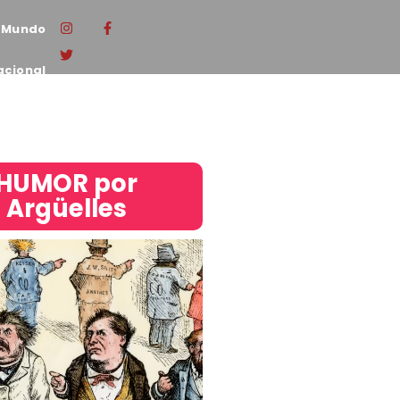
Mundo
acional
HUMOR por
Argüelles​