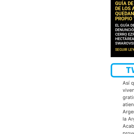
GUÍA DE
DE LOS 
QUEDAN
PROPIO
EL GUÍA 
DENUNCIÓ
CERRO EZP
HECTÁREA
SWAROVS
SEGUIR LE
T
Así 
vive
grati
atien
Arge
la A
Acab
proy