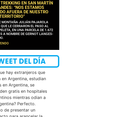
 TREKKING EN SAN MARTÍN
ANDES: “NOS ESTAMOS
DO AFUERA DE NUESTRO
 TERRITORIO”
DE MONTAÑA JULIÁN PAJAROLA
 QUE LE CERRARON EL PASO AL
ELETA, EN UNA PARCELA DE 1.672
S A NOMBRE DE GERNOT LANGES-
KI.
YENDO
WEET DEL DÍA
que hay extranjeros que
n en Argentina, estudian
s en Argentina, se
den gratis en hospitales
ntinos mientras odian a
rgentina? Perfecto.
o de presentar un
ecto para arancelar la