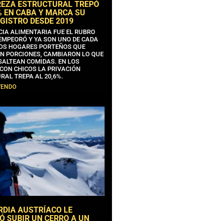
REZA ESTRUCTURAL TREPÓ
% EN CABA Y MARCA SU
GISTRO DESDE 2019
CIA ALIMENTARIA FUE EL RUBRO
EMPEORÓ Y YA SON UNO DE CADA
OS HOGARES PORTEÑOS QUE
N PORCIONES, CAMBIARON LO QUE
SALTEAN COMIDAS. EN LOS
CON CHICOS LA PRIVACIÓN
RAL TREPA AL 20,6%.
YENDO
RDIA AUSTRÍACO LE
Ó SUBIR UN CERRO A UN