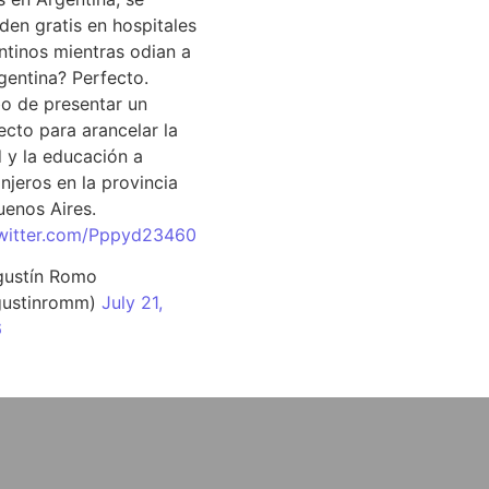
den gratis en hospitales
ntinos mientras odian a
rgentina? Perfecto.
o de presentar un
ecto para arancelar la
d y la educación a
njeros en la provincia
uenos Aires.
twitter.com/Pppyd23460
ustín Romo
ustinromm)
July 21,
6