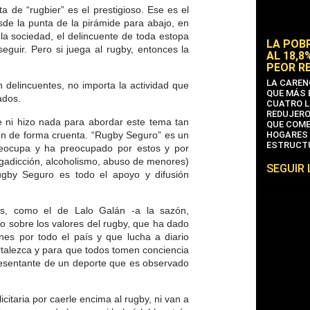
ta de “rugbier” es el prestigioso. Ese es el
sde la punta de la pirámide para abajo, en
 la sociedad, el delincuente de toda estopa
LA POB
eguir. Pero si juega al rugby, entonces la
AL 18,8
PEOR R
LA CAREN
 delincuentes, no importa la actividad que
QUE MÁS 
ados.
CUATRO L
REDUJERO
 ni hizo nada para abordar este tema tan
QUE COME
ten de forma cruenta. “Rugby Seguro” es un
HOGARES 
ESTRUCTU
reocupa y ha preocupado por estos y por
gadicción, alcoholismo, abuso de menores)
SEGUIR
gby Seguro es todo el apoyo y difusión
es, como el de Lalo Galán -a la sazón,
 sobre los valores del rugby, que ha dado
nes por todo el país y que lucha a diario
ortalezca y para que todos tomen conciencia
presentante de un deporte que es observado
citaria por caerle encima al rugby, ni van a