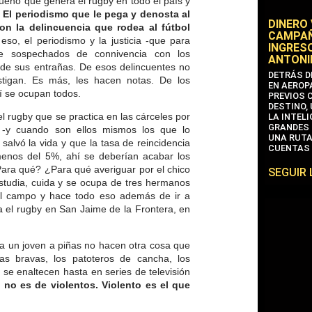
ueno que genera el rugby en todo el país y
.
El periodismo que le pega y denosta al
DINERO
on la delincuencia que rodea al fútbol
CAMPAÑ
eso, el periodismo y la justicia -que para
INGRESO
e sospechados de connivencia con los
ANTONI
sde sus entrañas. De esos delincuentes no
DETRÁS D
stigan. Es más, les hacen notas. De los
EN AEROP
sí se ocupan todos.
PREVIOS 
DESTINO,
 rugby que se practica en las cárceles por
LA INTEL
GRANDES 
 -y cuando son ellos mismos los que lo
UNA RUTA
salvó la vida y que la tasa de reincidencia
CUENTAS 
enos del 5%, ahí se deberían acabar los
ara qué? ¿Para qué averiguar por el chico
SEGUIR
studia, cuida y se ocupa de tres hermanos
 el campo y hace todo eso además de ir a
 el rugby en San Jaime de la Frontera, en
a un joven a piñas no hacen otra cosa que
ras bravas, los patoteros de cancha, los
 se enaltecen hasta en series de televisión
 no es de violentos. Violento es el que