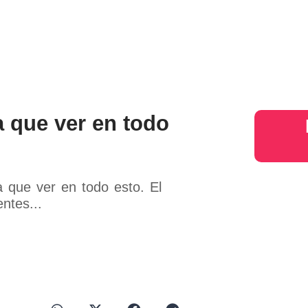
s
Judiciales
Entretenimiento
Deportes
Opinion
Mundo
inter
a que ver en todo
a que ver en todo esto. El
ntes...