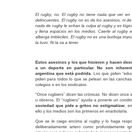
El rugby, no. El rugby no tiene nada que ver en 
delincuentes. El rugby no es de los asesinos, ni d
nada de rugby le echan la culpa al rugby y es lógic
y llena espacios en los medios. Caerle al rugby e
alberga imbéciles. El rugby no es una burbuja impol
la tuvo. Ni la va a tener.
Estos asesinos y los que hicieron y hacen des
a un deporte en particular. No son inheren
argentina que está podrida
. Los que piden “educ
piden para todos lo que se pelean en las canchas 
colegios o en los sindicatos.
“Once rugbiers” dicen las crónicas. No dicen once
u obreros. El “rugbiers” ayuda a ponerle un condi
sociedad que pide a gritos no estigmatizar
, e
ello y los medios son los primeros en enarbolarla.
Que se le caiga encima al rugby y lo haga respo
deliberadamente artero como profundamente ign