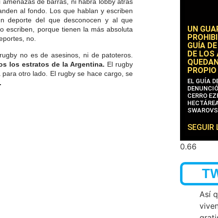
i amenazas de barras, ni habrá lobby atrás
anden al fondo. Los que hablan y escriben
un deporte del que desconocen y al que
UN GUA
o escriben, porque tienen la más absoluta
PROHIBI
eportes, no.
GUÍA DE
DE LOS
rugby no es de asesinos, ni de patoteros.
QUEDAN
s los estratos de la Argentina.
El rugby
PROPIO
 para otro lado. El rugby se hace cargo, se
EL GUÍA 
.
DENUNCIÓ
CERRO EZP
HECTÁREA
SWAROVS
SEGUIR
T
Así 
vive
grati