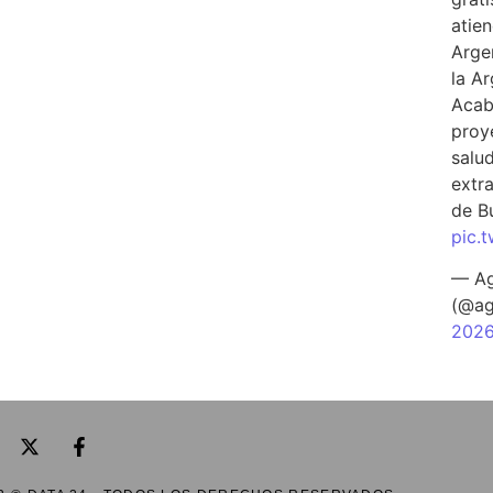
atien
Arge
la A
Acab
proy
salu
extra
de B
pic.
— Ag
(@ag
202