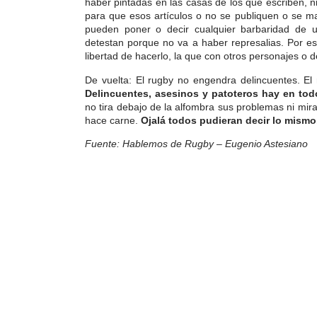
haber pintadas en las casas de los que escriben, n
para que esos artículos o no se publiquen o se m
pueden poner o decir cualquier barbaridad de 
detestan porque no va a haber represalias. Por es
libertad de hacerlo, la que con otros personajes o d
De vuelta: El rugby no engendra delincuentes. El 
Delincuentes, asesinos y patoteros hay en todo
no tira debajo de la alfombra sus problemas ni mira
hace carne.
Ojalá todos pudieran decir lo mismo
Fuente: Hablemos de Rugby – Eugenio Astesiano