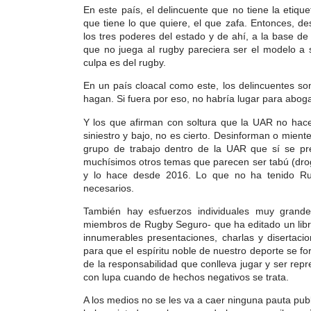
En este país, el delincuente que no tiene la etique
que tiene lo que quiere, el que zafa. Entonces, de
los tres poderes del estado y de ahí, a la base de
que no juega al rugby pareciera ser el modelo a s
culpa es del rugby.
En un país cloacal como este, los delincuentes son
hagan. Si fuera por eso, no habría lugar para abog
Y los que afirman con soltura que la UAR no hace
siniestro y bajo, no es cierto. Desinforman o mien
grupo de trabajo dentro de la UAR que sí se p
muchísimos otros temas que parecen ser tabú (dro
y lo hace desde 2016. Lo que no ha tenido Ru
necesarios.
También hay esfuerzos individuales muy grand
miembros de Rugby Seguro- que ha editado un libro
innumerables presentaciones, charlas y disertacio
para que el espíritu noble de nuestro deporte se f
de la responsabilidad que conlleva jugar y ser re
con lupa cuando de hechos negativos se trata.
A los medios no se les va a caer ninguna pauta publi