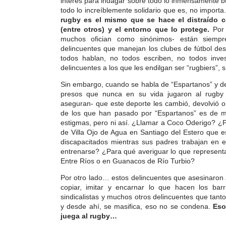
interés para indagar sobre todo lo inmensamente b
todo lo increíblemente solidario que es, no importa
rugby es el mismo que se hace el distraído c
(entre otros) y el entorno que lo protege.
Por 
muchos ofician como sinónimos- están siempr
delincuentes que manejan los clubes de fútbol de
todos hablan, no todos escriben, no todos inve
delincuentes a los que les endilgan ser “rugbiers”, 
Sin embargo, cuando se habla de “Espartanos” y del
presos que nunca en su vida jugaron al rugby
aseguran- que este deporte les cambió, devolvió o 
de los que han pasado por “Espartanos” es de m
estigmas, pero ni así. ¿Llamar a Coco Oderigo? ¿P
de Villa Ojo de Agua en Santiago del Estero que e
discapacitados mientras sus padres trabajan en
entrenarse? ¿Para qué averiguar lo que representa
Entre Ríos o en Guanacos de Río Turbio?
Por otro lado… estos delincuentes que asesinaron 
copiar, imitar y encarnar lo que hacen los bar
sindicalistas y muchos otros delincuentes que tanto
y desde ahí, se masifica, eso no se condena.
Eso
juega al rugby…