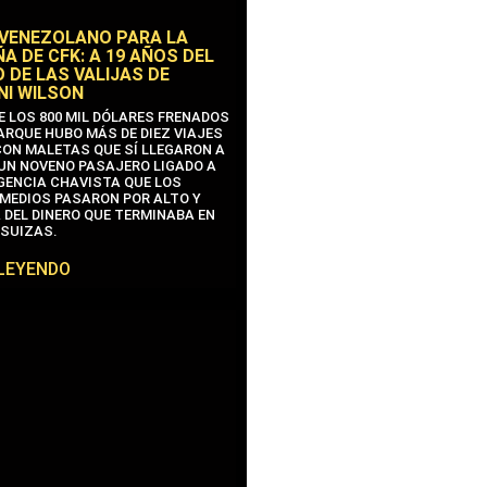
 VENEZOLANO PARA LA
A DE CFK: A 19 AÑOS DEL
 DE LAS VALIJAS DE
NI WILSON
E LOS 800 MIL DÓLARES FRENADOS
ARQUE HUBO MÁS DE DIEZ VIAJES
CON MALETAS QUE SÍ LLEGARON A
 UN NOVENO PASAJERO LIGADO A
IGENCIA CHAVISTA QUE LOS
MEDIOS PASARON POR ALTO Y
 DEL DINERO QUE TERMINABA EN
SUIZAS.
 LEYENDO