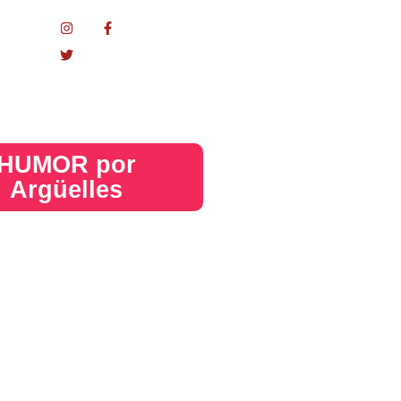
nacional
HUMOR por
Argüelles​