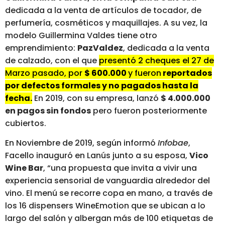
dedicada a la venta de artículos de tocador, de
perfumería, cosméticos y maquillajes. A su vez, la
modelo Guillermina Valdes tiene otro
emprendimiento:
PazValdez
, dedicada a la venta
de calzado, con el que
presentó 2 cheques el 27 de
Marzo pasado, por
$ 600.000
y fueron
reportados
por defectos formales y no pagados hasta la
fecha.
En 2019, con su empresa, lanzó
$ 4.000.000
en pagos sin fondos
pero fueron posteriormente
cubiertos.
En Noviembre de 2019, según informó
Infobae
,
Facello inauguró en Lanús junto a su esposa,
Vico
Wine Bar
, “una propuesta que invita a vivir una
experiencia sensorial de vanguardia alrededor del
vino. El menú se recorre copa en mano, a través de
los 16 dispensers WineEmotion que se ubican a lo
largo del salón y albergan más de 100 etiquetas de