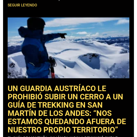
SEGUIR LEYENDO
UN GUARDIA AUSTRÍACO LE
PROHIBIÓ SUBIR UN CERRO A UN
GUÍA DE TREKKING EN SAN
MARTÍN DE LOS ANDES: “NOS
ESTAMOS QUEDANDO AFUERA DE
NUESTRO PROPIO TERRITORIO”