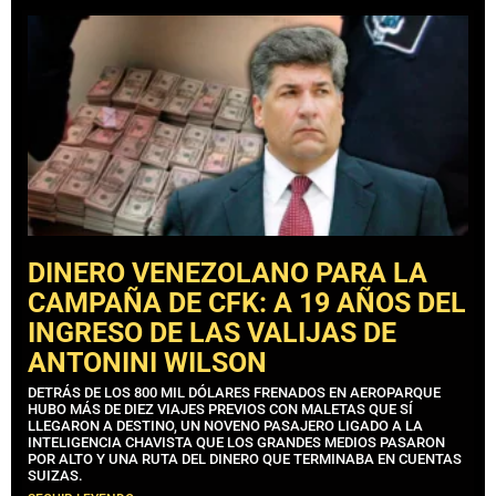
DINERO VENEZOLANO PARA LA
CAMPAÑA DE CFK: A 19 AÑOS DEL
INGRESO DE LAS VALIJAS DE
ANTONINI WILSON
DETRÁS DE LOS 800 MIL DÓLARES FRENADOS EN AEROPARQUE
HUBO MÁS DE DIEZ VIAJES PREVIOS CON MALETAS QUE SÍ
LLEGARON A DESTINO, UN NOVENO PASAJERO LIGADO A LA
INTELIGENCIA CHAVISTA QUE LOS GRANDES MEDIOS PASARON
POR ALTO Y UNA RUTA DEL DINERO QUE TERMINABA EN CUENTAS
SUIZAS.