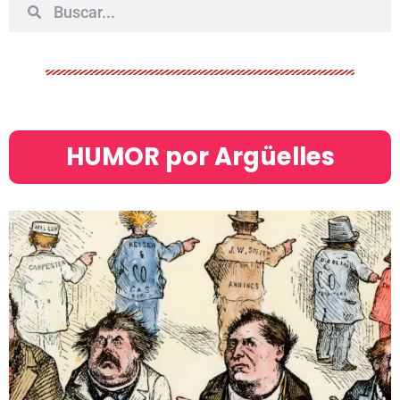
HUMOR por Argüelles​