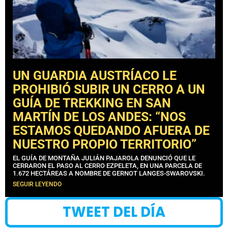
UN GUARDIA AUSTRÍACO LE
PROHIBIÓ SUBIR UN CERRO A UN
GUÍA DE TREKKING EN SAN
MARTÍN DE LOS ANDES: “NOS
ESTAMOS QUEDANDO AFUERA DE
NUESTRO PROPIO TERRITORIO”
EL GUÍA DE MONTAÑA JULIÁN PAJAROLA DENUNCIÓ QUE LE
CERRARON EL PASO AL CERRO EZPELETA, EN UNA PARCELA DE
1.672 HECTÁREAS A NOMBRE DE GERNOT LANGES-SWAROVSKI.
SEGUIR LEYENDO
TWEET DEL DÍA