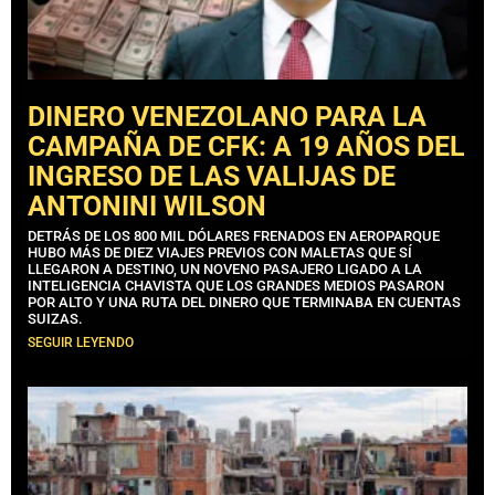
DINERO VENEZOLANO PARA LA
CAMPAÑA DE CFK: A 19 AÑOS DEL
INGRESO DE LAS VALIJAS DE
ANTONINI WILSON
DETRÁS DE LOS 800 MIL DÓLARES FRENADOS EN AEROPARQUE
HUBO MÁS DE DIEZ VIAJES PREVIOS CON MALETAS QUE SÍ
LLEGARON A DESTINO, UN NOVENO PASAJERO LIGADO A LA
INTELIGENCIA CHAVISTA QUE LOS GRANDES MEDIOS PASARON
POR ALTO Y UNA RUTA DEL DINERO QUE TERMINABA EN CUENTAS
SUIZAS.
SEGUIR LEYENDO