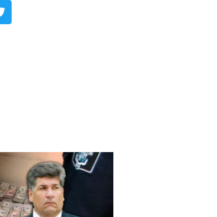
 Argüelles​
IMPORTANTE