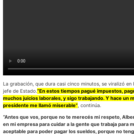
La grabación, que dura casi cinco minutos, se viralizó en 
jefe de Estado.
“En estos tiempos pagué impuestos, pag
muchos juicios laborales, y sigo trabajando. Y hace u
presidente me llamó miserable”
, continúa.
“Antes que vos, porque no te merecés mi respeto, Albert
en mi empresa para cuidar a la gente que trabaja para m
aceptable para poder pagar los sueldos, porque no tengo