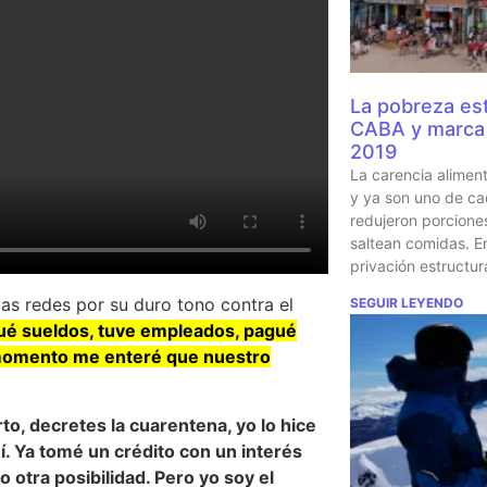
La pobreza est
CABA y marca 
2019
La carencia alimen
y ya son uno de ca
redujeron porcione
saltean comidas. En
privación estructur
las redes por su duro tono contra el
SEGUIR LEYENDO
ué sueldos, tuve empleados, pagué
n momento me enteré que nuestro
o, decretes la cuarentena, yo lo hice
í. Ya tomé un crédito con un interés
 otra posibilidad. Pero yo soy el