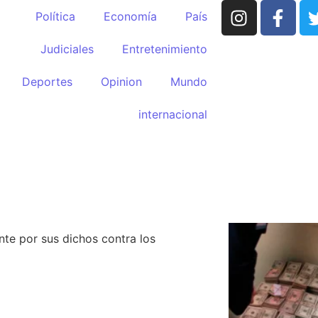
Política
Economía
País
Judiciales
Entretenimiento
Deportes
Opinion
Mundo
internacional
HUMOR por
 | El fuerte mensaje
LO MÁS 
te por sus dichos contra los