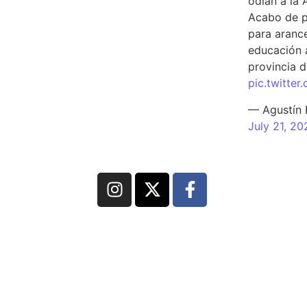
odian a la 
Acabo de p
para arance
educación a
provincia d
pic.twitte
— Agustín
July 21, 20
dos los derechos reservados