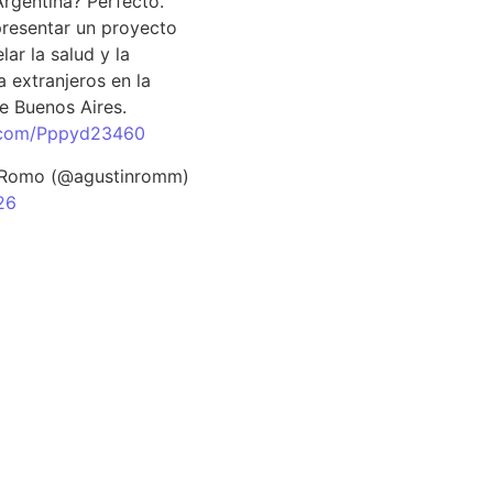
Argentina? Perfecto.
resentar un proyecto
lar la salud y la
 extranjeros en la
e Buenos Aires.
r.com/Pppyd23460
 Romo (@agustinromm)
26