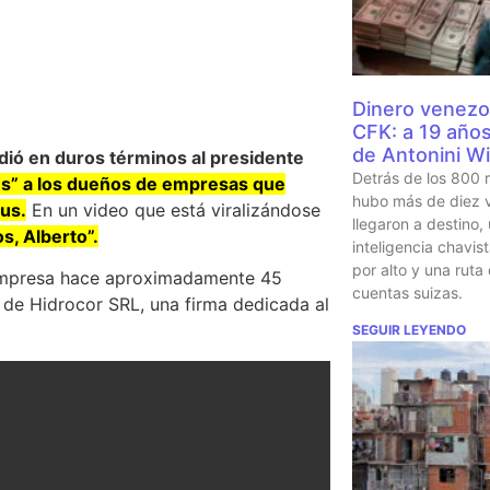
Dinero venezo
CFK: a 19 años 
de Antonini Wi
ió en duros términos al presidente
Detrás de los 800 
les” a los dueños de empresas que
hubo más de diez v
rus.
En un video que está viralizándose
llegaron a destino,
s, Alberto”.
inteligencia chavi
por alto y una ruta
 empresa hace aproximadamente 45
cuentas suizas.
e de Hidrocor SRL, una firma dedicada al
SEGUIR LEYENDO