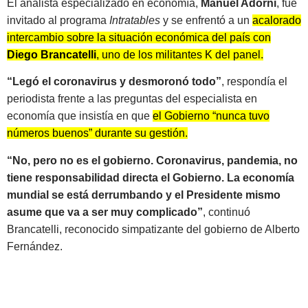
El analista especializado en economía,
Manuel Adorni
, fue
invitado al programa
Intratables
y se enfrentó a un
acalorado
intercambio sobre la situación económica del país con
Diego Brancatelli
, uno de los militantes K del panel.
“Legó el coronavirus y desmoronó todo”
, respondía el
periodista frente a las preguntas del especialista en
economía que insistía en que
el Gobierno “nunca tuvo
números buenos” durante su gestión.
“No, pero no es el gobierno. Coronavirus, pandemia, no
tiene responsabilidad directa el Gobierno. La economía
mundial se está derrumbando y el Presidente mismo
asume que va a ser muy complicado”
, continuó
Brancatelli, reconocido simpatizante del gobierno de Alberto
Fernández.