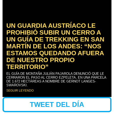
UN GUARDIA AUSTRÍACO LE
PROHIBIÓ SUBIR UN CERRO A
UN GUÍA DE TREKKING EN SAN
MARTÍN DE LOS ANDES: “NOS
ESTAMOS QUEDANDO AFUERA
DE NUESTRO PROPIO
TERRITORIO”
EL GUÍA DE MONTAÑA JULIÁN PAJAROLA DENUNCIÓ QUE LE
CERRARON EL PASO AL CERRO EZPELETA, EN UNA PARCELA
DE 1.672 HECTÁREAS A NOMBRE DE GERNOT LANGES-
SWAROVSKI.
SEGUIR LEYENDO
TWEET DEL DÍA