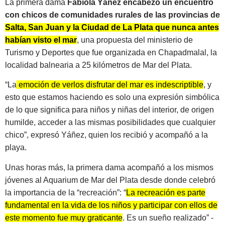
La primera dama
Fabiola Yáñez encabezó un encuentro
con chicos de comunidades rurales de las provincias de
Salta, San Juan y la Ciudad de La Plata que nunca antes
habían visto el mar
, una propuesta del ministerio de
Turismo y Deportes que fue organizada en Chapadmalal, la
localidad balnearia a 25 kilómetros de Mar del Plata.
“La
emoción de verlos disfrutar del mar es indescriptible
, y
esto que estamos haciendo es solo una expresión simbólica
de lo que significa para niños y niñas del interior, de origen
humilde, acceder a las mismas posibilidades que cualquier
chico”, expresó Yáñez, quien los recibió y acompañó a la
playa.
Unas horas más, la primera dama acompañó a los mismos
jóvenes al Aquarium de Mar del Plata desde donde celebró
la importancia de la “recreación”: “
La recreación es parte
fundamental en la vida de los niños y participar con ellos de
este momento fue muy graticante
. Es un sueño realizado” -