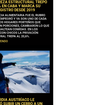
REZA ESTRUCTURAL TREPÓ
% EN CABA Y MARCA SU
GISTRO DESDE 2019
CIA ALIMENTARIA FUE EL RUBRO
EMPEORÓ Y YA SON UNO DE CADA
OS HOGARES PORTEÑOS QUE
N PORCIONES, CAMBIARON LO QUE
SALTEAN COMIDAS. EN LOS
CON CHICOS LA PRIVACIÓN
RAL TREPA AL 20,6%.
YENDO
RDIA AUSTRÍACO LE
Ó SUBIR UN CERRO A UN