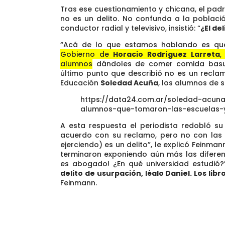
Tras ese cuestionamiento y chicana, el padr
no es un delito. No confunda a la poblaci
conductor radial y televisivo, insistió: “
¿El de
“Acá de lo que estamos hablando es qu
Gobierno de
Horacio Rodríguez Larreta
,
alumnos
dándoles de comer comida basur
último punto que describió no es un reclam
Educación
Soledad Acuña
, los alumnos de 
https://data24.com.ar/soledad-acun
alumnos-que-tomaron-las-escuelas-y
A esta respuesta el periodista redobló s
acuerdo con su reclamo, pero no con las
ejerciendo) es un delito”, le explicó Feinma
terminaron exponiendo aún más las diferenc
es abogado!
¿En qué universidad estudió?”,
delito de usurpación, léalo Daniel.
Los lib
Feinmann.