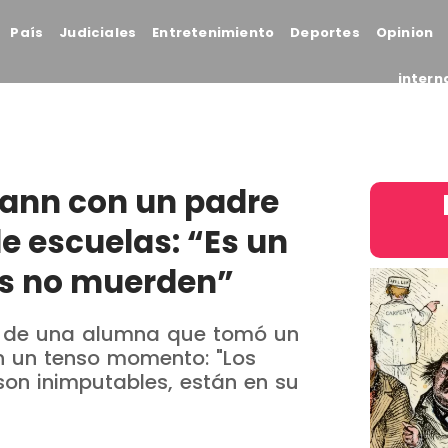
País
Judiciales
Entretenimiento
Deportes
Opinion
intern
mann con un padre
e escuelas: “Es un
bros no muerden”
dre de una alumna que tomó un
n un tenso momento: "Los
on inimputables, están en su