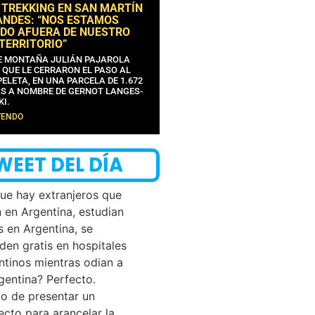
 TREKKING EN SAN MARTÍN
ANDES: “NOS ESTAMOS
DO AFUERA DE NUESTRO
 TERRITORIO”
DE MONTAÑA JULIÁN PAJAROLA
 QUE LE CERRARON EL PASO AL
ELETA, EN UNA PARCELA DE 1.672
S A NOMBRE DE GERNOT LANGES-
KI.
YENDO
WEET DEL DÍA
que hay extranjeros que
n en Argentina, estudian
s en Argentina, se
den gratis en hospitales
ntinos mientras odian a
rgentina? Perfecto.
o de presentar un
ecto para arancelar la