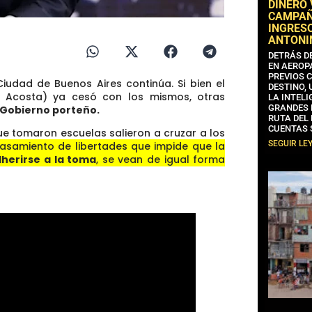
DINERO
CAMPAÑA
INGRESO
ANTONI
DETRÁS D
EN AEROP
PREVIOS 
iudad de Buenos Aires continúa. Si bien el
DESTINO,
no Acosta) ya cesó con los mismos, otras
LA INTELI
GRANDES 
 Gobierno porteño.
RUTA DEL
CUENTAS 
ue tomaron escuelas salieron a cruzar a los
SEGUIR LE
lasamiento de libertades que impide que la
dherirse a la toma
, se vean de igual forma