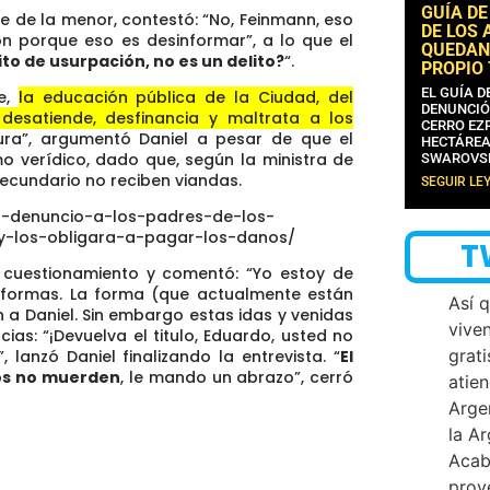
GUÍA DE
e de la menor, contestó: “No, Feinmann, eso
DE LOS 
ón porque eso es desinformar”, a lo que el
QUEDAN
lito de usurpación, no es un delito?
“.
PROPIO
EL GUÍA 
e,
la educación pública de la Ciudad, del
DENUNCIÓ
 desatiende, desfinancia y maltrata a los
CERRO EZP
a”, argumentó Daniel a pesar de que el
HECTÁREA
o verídico, dado que, según la ministra de
SWAROVS
secundario no reciben viandas.
SEGUIR LE
a-denuncio-a-los-padres-de-los-
-los-obligara-a-pagar-los-danos/
T
u cuestionamiento y comentó: “Yo estoy de
 formas. La forma (que actualmente están
Así 
nn a Daniel. Sin embargo estas idas y venidas
vive
ias: “
¡Devuelva el titulo, Eduardo, usted no
grati
 lanzó Daniel finalizando la entrevista. “
El
ros no muerden
, le mando un abrazo”, cerró
atien
Arge
la A
Acab
proy