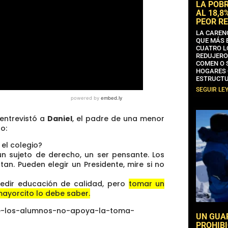
LA POB
AL 18,8
PEOR RE
LA CAREN
QUE MÁS 
CUATRO L
REDUJERO
COMEN O 
HOGARES 
ESTRUCTU
SEGUIR LE
entrevistó a
Daniel
, el padre de una menor
o:
 el colegio?
 un sujeto de derecho, un ser pensante. Los
an. Pueden elegir un Presidente, mire si no
pedir educación de calidad, pero
tomar un
ayorcito lo debe saber.
de-los-alumnos-no-apoya-la-toma-
UN GUA
PROHIBI