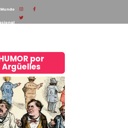
Mundo
acional
HUMOR por
Argüelles​