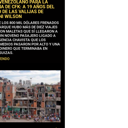
 VENEZOLANO PARA LA
 DE CFK: A 19 AÑOS DEL
 DE LAS VALIJAS DE
NI WILSON
E LOS 800 MIL DÓLARES FRENADOS
ARQUE HUBO MÁS DE DIEZ VIAJES
CON MALETAS QUE SÍ LLEGARON A
 UN NOVENO PASAJERO LIGADO A
GENCIA CHAVISTA QUE LOS
MEDIOS PASARON POR ALTO Y UNA
 DINERO QUE TERMINABA EN
SUIZAS.
YENDO