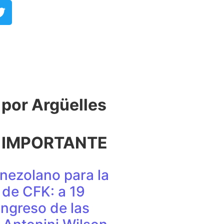
or Argüelles​
 IMPORTANTE
nezolano para la
de CFK: a 19
ingreso de las