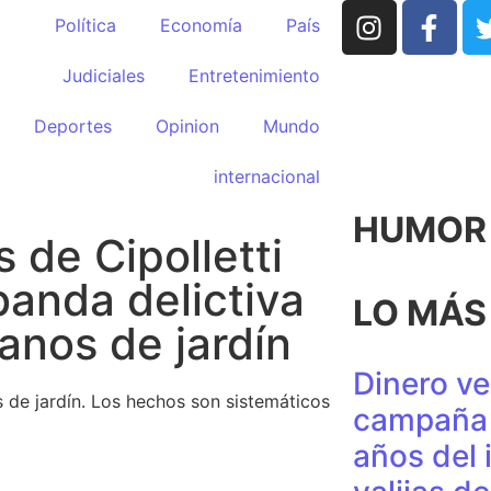
Política
Economía
País
Judiciales
Entretenimiento
Deportes
Opinion
Mundo
internacional
HUMOR p
de Cipolletti
anda delictiva
LO MÁS
anos de jardín
Dinero ve
de jardín. Los hechos son sistemáticos
campaña 
años del 