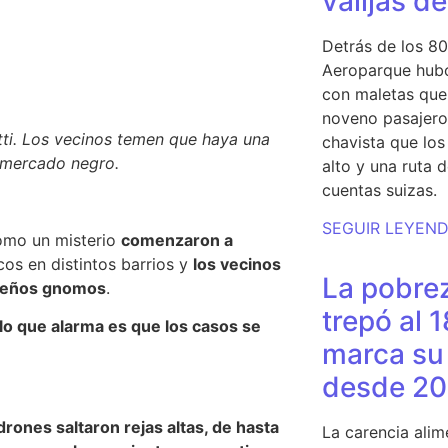
valijas d
Detrás de los 80
Aeroparque hubo
con maletas que 
noveno pasajero 
tti. Los vecinos temen que haya una
chavista que lo
 mercado negro.
alto y una ruta 
cuentas suizas.
SEGUIR LEYEN
como un misterio
comenzaron a
cos en distintos barrios y
los vecinos
La pobrez
queños gnomos
.
trepó al 
lo que alarma es que los casos se
marca su 
desde 20
drones saltaron rejas altas, de hasta
La carencia alim