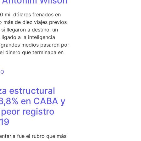
e Antonini Wilson
0 mil dólares frenados en
 más de diez viajes previos
sí llegaron a destino, un
ligado a la inteligencia
s grandes medios pasaron por
del dinero que terminaba en
DO
a estructural
18,8% en CABA y
peor registro
19
entaria fue el rubro que más