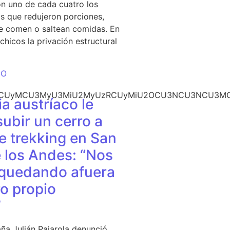
n uno de cada cuatro los
s que redujeron porciones,
e comen o saltean comidas. En
chicos la privación estructural
DO
CU3NCUyMCU3MyU3MiU2MyUzRCUyMiU2OCU3NCU3NCU3MCU
a austríaco le
subir un cerro a
e trekking en San
 los Andes: “Nos
quedando afuera
o propio
”
ña Julián Pajarola denunció