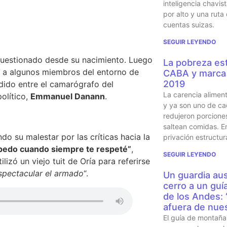
inteligencia chavi
por alto y una ruta
cuentas suizas.
SEGUIR LEYENDO
uestionado desde su nacimiento. Luego
La pobreza est
eo a algunos miembros del entorno de
CABA y marca 
2019
ndido entre el camarógrafo del
La carencia alimen
político,
Emmanuel Danann
.
y ya son uno de ca
redujeron porcione
saltean comidas. En
do su malestar por las críticas hacia la
privación estructur
pedo cuando siempre te respeté”
,
SEGUIR LEYENDO
ilizó un viejo tuit de Oría para referirse
spectacular el armado
“.
Un guardia aus
cerro a un guí
de los Andes:
afuera de nues
El guía de montaña 