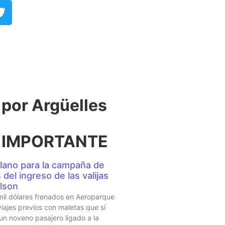
or Argüelles​
 IMPORTANTE
lano para la campaña de
del ingreso de las valijas
lson
mil dólares frenados en Aeroparque
iajes previos con maletas que sí
 un noveno pasajero ligado a la