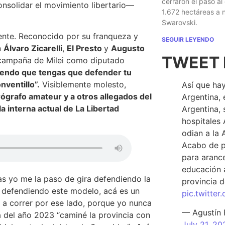
cerraron el paso al
nsolidar el movimiento libertario—
1.672 hectáreas a
Swarovski.
ente. Reconocido por su franqueza y
SEGUIR LEYENDO
n
Álvaro Zicarelli
,
El Presto
y
Augusto
TWEET 
a campaña de Milei como diputado
iendo que tengas que defender tu
nventillo”.
Visiblemente molesto,
Así que hay
ógrafo amateur y a otros allegados del
Argentina, 
a interna actual de La Libertad
Argentina, 
hospitales 
odian a la 
Acabo de p
para arance
educación a
as yo me la paso de gira defendiendo la
provincia d
 defendiendo este modelo, acá es un
pic.twitte
 a correr por ese lado, porque yo nunca
— Agustín
 del año 2023 “caminé la provincia con
July 21, 20