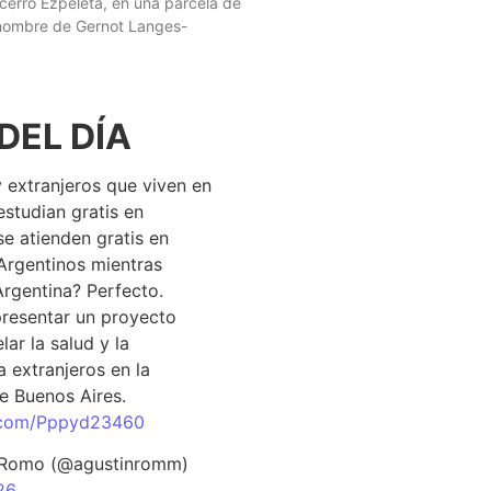
 cerro Ezpeleta, en una parcela de
 nombre de Gernot Langes-
DEL DÍA
 extranjeros que viven en
estudian gratis en
se atienden gratis en
Argentinos mientras
Argentina? Perfecto.
resentar un proyecto
lar la salud y la
 extranjeros en la
e Buenos Aires.
r.com/Pppyd23460
 Romo (@agustinromm)
26