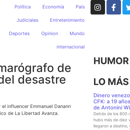
Política
Economía
País
Judiciales
Entretenimiento
Deportes
Opinion
Mundo
internacional
HUMOR p
marógrafo de
del desastre
LO MÁS
Dinero venezo
CFK: a 19 años 
y el influencer Emmanuel Danann
de Antonini Wi
tico de La Libertad Avanza.
Detrás de los 800 
hubo más de diez v
llegaron a destino,