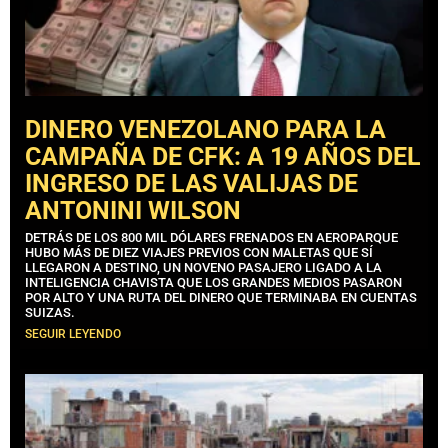
DINERO VENEZOLANO PARA LA
CAMPAÑA DE CFK: A 19 AÑOS DEL
INGRESO DE LAS VALIJAS DE
ANTONINI WILSON
DETRÁS DE LOS 800 MIL DÓLARES FRENADOS EN AEROPARQUE
HUBO MÁS DE DIEZ VIAJES PREVIOS CON MALETAS QUE SÍ
LLEGARON A DESTINO, UN NOVENO PASAJERO LIGADO A LA
INTELIGENCIA CHAVISTA QUE LOS GRANDES MEDIOS PASARON
POR ALTO Y UNA RUTA DEL DINERO QUE TERMINABA EN CUENTAS
SUIZAS.
SEGUIR LEYENDO