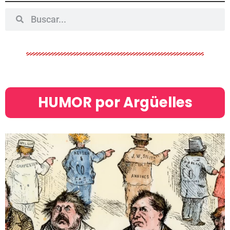
HUMOR por Argüelles​