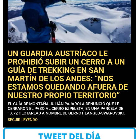
UN GUARDIA AUSTRÍACO LE
PROHIBIÓ SUBIR UN CERRO A UN
GUÍA DE TREKKING EN SAN
MARTÍN DE LOS ANDES: “NOS
ESTAMOS QUEDANDO AFUERA DE
NUESTRO PROPIO TERRITORIO”
EL GUÍA DE MONTAÑA JULIÁN PAJAROLA DENUNCIÓ QUE LE
CERRARON EL PASO AL CERRO EZPELETA, EN UNA PARCELA DE
1.672 HECTÁREAS A NOMBRE DE GERNOT LANGES-SWAROVSKI.
SEGUIR LEYENDO
TWEET DEL DÍA