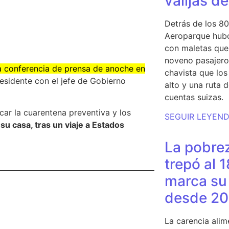
valijas d
Detrás de los 80
Aeroparque hubo
con maletas que 
noveno pasajero 
 la conferencia de prensa de anoche en
chavista que lo
residente con el jefe de Gobierno
alto y una ruta 
cuentas suizas.
car la cuarentena preventiva y los
SEGUIR LEYEN
su casa, tras un viaje a Estados
La pobrez
trepó al 
marca su 
desde 20
La carencia alim