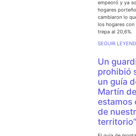
empeoró y ya so
hogares porteño
cambiaron lo qu
los hogares con 
trepa al 20,6%.
SEGUIR LEYEN
Un guardi
prohibió 
un guía d
Martín de
estamos 
de nuestr
territorio
El guía de monta