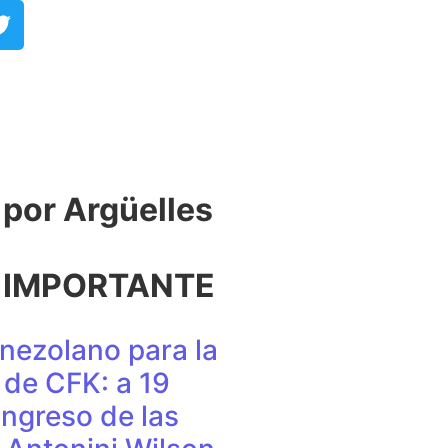
or Argüelles​
 IMPORTANTE
nezolano para la
de CFK: a 19
ingreso de las