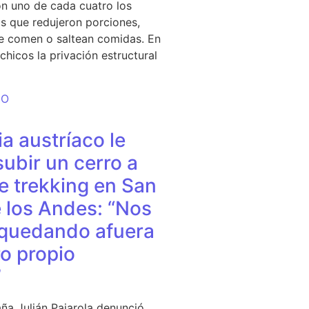
n uno de cada cuatro los
s que redujeron porciones,
e comen o saltean comidas. En
chicos la privación estructural
DO
a austríaco le
subir un cerro a
e trekking en San
 los Andes: “Nos
quedando afuera
o propio
”
ña Julián Pajarola denunció