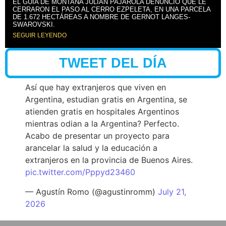
EL GUÍA DE MONTAÑA JULIÁN PAJAROLA DENUNCIÓ QUE LE
CERRARON EL PASO AL CERRO EZPELETA, EN UNA PARCELA
DE 1.672 HECTÁREAS A NOMBRE DE GERNOT LANGES-
SWAROVSKI.
SEGUIR LEYENDO
TWEET DEL DÍA
Así que hay extranjeros que viven en
Argentina, estudian gratis en Argentina, se
atienden gratis en hospitales Argentinos
mientras odian a la Argentina? Perfecto.
Acabo de presentar un proyecto para
arancelar la salud y la educación a
extranjeros en la provincia de Buenos Aires.
pic.twitter.com/Pppyd23460
— Agustín Romo (@agustinromm)
July 21,
2026