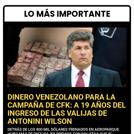
LO MÁS IMPORTANTE
DINERO VENEZOLANO PARA LA
CAMPAÑA DE CFK: A 19 AÑOS DEL
INGRESO DE LAS VALIJAS DE
ANTONINI WILSON
DETRÁS DE LOS 800 MIL DÓLARES FRENADOS EN AEROPARQUE
HUBO MÁS DE DIEZ VIAJES PREVIOS CON MALETAS QUE SÍ