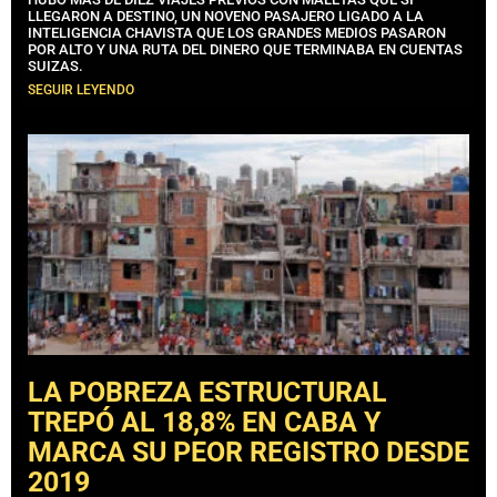
LLEGARON A DESTINO, UN NOVENO PASAJERO LIGADO A LA
INTELIGENCIA CHAVISTA QUE LOS GRANDES MEDIOS PASARON
POR ALTO Y UNA RUTA DEL DINERO QUE TERMINABA EN CUENTAS
SUIZAS.
SEGUIR LEYENDO
LA POBREZA ESTRUCTURAL
TREPÓ AL 18,8% EN CABA Y
MARCA SU PEOR REGISTRO DESDE
2019