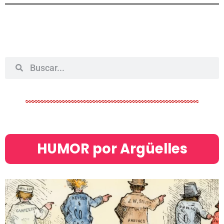
HUMOR por Argüelles​