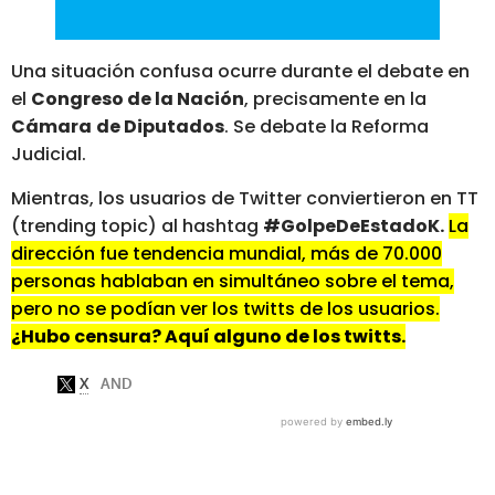
Una situación confusa ocurre durante el debate en
el
Congreso de la Nación
, precisamente en la
Cámara
de Diputados
. Se debate la Reforma
Judicial.
Mientras, los usuarios de Twitter conviertieron en TT
(trending topic) al hashtag
#GolpeDeEstadoK.
La
dirección fue tendencia mundial, más de 70.000
personas hablaban en simultáneo sobre el tema,
pero no se podían ver los twitts de los usuarios.
¿Hubo censura? Aquí alguno de los twitts.