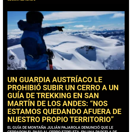
UN GUARDIA AUSTRÍACO LE
PROHIBIÓ SUBIR UN CERRO A UN
GUÍA DE TREKKING EN SAN
MARTÍN DE LOS ANDES: “NOS
ESTAMOS QUEDANDO AFUERA DE
NUESTRO PROPIO TERRITORIO”
EL GUÍA DE MONTAÑA JULIÁN PAJAROLA DENUNCIÓ QUE LE
CERRARON EL PASO AL CERRO EZPELETA, EN UNA PARCELA DE