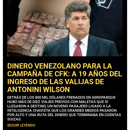
DINERO VENEZOLANO PARA LA
CAMPAÑA DE CFK: A 19 AÑOS DEL
INGRESO DE LAS VALIJAS DE
ANTONINI WILSON
DETRÁS DE LOS 800 MIL DÓLARES FRENADOS EN AEROPARQUE
HUBO MÁS DE DIEZ VIAJES PREVIOS CON MALETAS QUE SÍ
LLEGARON A DESTINO, UN NOVENO PASAJERO LIGADO A LA
INTELIGENCIA CHAVISTA QUE LOS GRANDES MEDIOS PASARON
POR ALTO Y UNA RUTA DEL DINERO QUE TERMINABA EN CUENTAS
SUIZAS.
SEGUIR LEYENDO