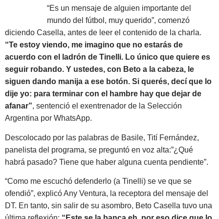
“Es un mensaje de alguien importante del
mundo del fútbol, muy querido”, comenzó
diciendo Casella, antes de leer el contenido de la charla.
“Te estoy viendo, me imagino que no estarás de
acuerdo con el ladrón de Tinelli. Lo único que quiere es
seguir robando. Y ustedes, con Beto a la cabeza, le
siguen dando manija a ese botón. Si querés, decí que lo
dije yo: para terminar con el hambre hay que dejar de
afanar”
, sentenció el exentrenador de la Selección
Argentina por WhatsApp.
Descolocado por las palabras de Basile, Tití Fernández,
panelista del programa, se preguntó en voz alta:”¿Qué
habrá pasado? Tiene que haber alguna cuenta pendiente”.
“Como me escuchó defenderlo (a Tinelli) se ve que se
ofendió”, explicó Any Ventura, la receptora del mensaje del
DT. En tanto, sin salir de su asombro, Beto Casella tuvo una
última reflexión:
“Este se la banca eh, por eso dice que lo