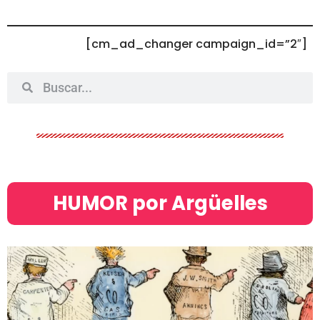
[cm_ad_changer campaign_id=”2″]
HUMOR por Argüelles​