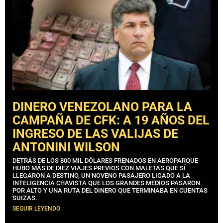
DINERO VENEZOLANO PARA LA
CAMPAÑA DE CFK: A 19 AÑOS DEL
INGRESO DE LAS VALIJAS DE
ANTONINI WILSON
DETRÁS DE LOS 800 MIL DÓLARES FRENADOS EN AEROPARQUE
HUBO MÁS DE DIEZ VIAJES PREVIOS CON MALETAS QUE SÍ
LLEGARON A DESTINO, UN NOVENO PASAJERO LIGADO A LA
INTELIGENCIA CHAVISTA QUE LOS GRANDES MEDIOS PASARON
POR ALTO Y UNA RUTA DEL DINERO QUE TERMINABA EN CUENTAS
SUIZAS.
SEGUIR LEYENDO