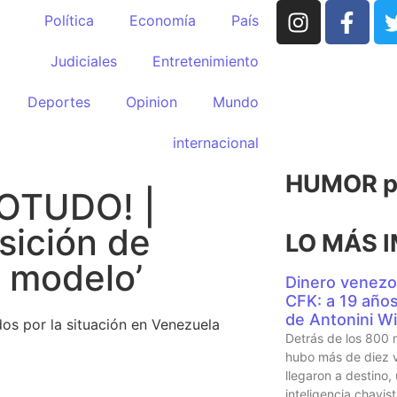
Política
Economía
País
Judiciales
Entretenimiento
Deportes
Opinion
Mundo
internacional
HUMOR po
LOTUDO! |
sición de
LO MÁS 
l modelo’
Dinero venezo
CFK: a 19 años 
de Antonini Wi
os por la situación en Venezuela
Detrás de los 800 
hubo más de diez v
llegaron a destino,
inteligencia chavi