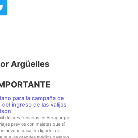
r Argüelles​
IMPORTANTE
lano para la campaña de
del ingreso de las valijas
lson
mil dólares frenados en Aeroparque
iajes previos con maletas que sí
 un noveno pasajero ligado a la
sta que los grandes medios pasaron