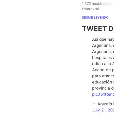
1.672 hectáreas a
Swarovski.
SEGUIR LEYENDO
TWEET D
Así que hay
Argentina, 
Argentina, 
hospitales 
odian a la 
Acabo de p
para arance
educación a
provincia d
pic.twitte
— Agustín
July 21, 20