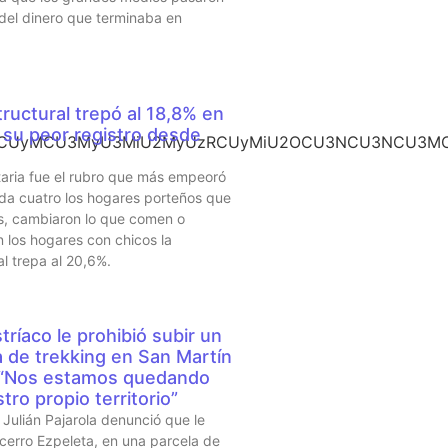
 del dinero que terminaba en
ructural trepó al 18,8% en
su peor registro desde
CU3NCUyMCU3MyU3MiU2MyUzRCUyMiU2OCU3NCU3NCU3MCU
taria fue el rubro que más empeoró
da cuatro los hogares porteños que
s, cambiaron lo que comen o
 los hogares con chicos la
al trepa al 20,6%.
tríaco le prohibió subir un
a de trekking en San Martín
 “Nos estamos quedando
tro propio territorio”
Julián Pajarola denunció que le
 cerro Ezpeleta, en una parcela de