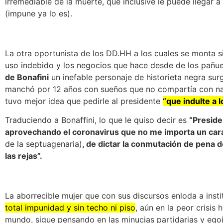
irremediable de la muerte, que inclusive le puede llegar a
(impune ya lo es).
La otra oportunista de los DD.HH a los cuales se monta si
uso indebido y los negocios que hace desde de los pañue
de Bonafini
un inefable personaje de historieta negra sur
manchó por 12 años con sueños que no compartía con nad
tuvo mejor idea que pedirle al presidente
“que indulte a l
Traduciendo a Bonaffini, lo que le quiso decir es
“Preside
aprovechando el coronavirus que no me importa un car
de la septuagenaria)
, de dictar la conmutación de pena 
las rejas”.
La aborrecible mujer que con sus discursos enloda a inst
total impunidad y sin techo ni piso
, aún en la peor crisis 
mundo, sigue pensando en las minucias partidarias y egoís