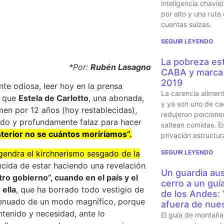
inteligencia chavi
por alto y una ruta
cuentas suizas.
SEGUIR LEYENDO
La pobreza est
*Por:
Rubén Lasagno
CABA y marca 
2019
te odiosa, leer hoy en la prensa
La carencia alimen
) que
Estela de Carlotto
, una abonada,
y ya son uno de ca
imen por 12 años (hoy restablecidas),
redujeron porcione
ado y profundamente falaz para hacer
saltean comidas. En
terior no se cuántos moriríamos”.
privación estructur
gendra el kirchnerismo sesgado de la
SEGUIR LEYENDO
cida de estar haciendo una revelación
Un guardia aus
tro gobierno”, cuando en el país y el
cerro a un guí
ella
, que ha borrado todo vestigio de
de los Andes:
 atenuado de un modo magnífico, porque
afuera de nues
ntenido y necesidad, ante lo
El guía de montaña 