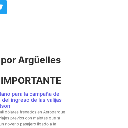
or Argüelles​
 IMPORTANTE
lano para la campaña de
del ingreso de las valijas
lson
mil dólares frenados en Aeroparque
iajes previos con maletas que sí
 un noveno pasajero ligado a la