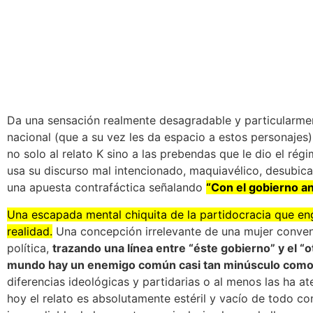
Da una sensación realmente desagradable y particularmen
nacional (que a su vez les da espacio a estos personajes
no solo al relato K sino a las prebendas que le dio el rég
usa su discurso mal intencionado, maquiavélico, desubic
una apuesta contrafáctica señalando
“Con el gobierno an
Una escapada mental chiquita de la partidocracia que en
realidad.
Una concepción irrelevante de una mujer conven
política,
trazando una línea entre “éste gobierno” y el “o
mundo hay un enemigo común casi tan minúsculo como 
diferencias ideológicas y partidarias o al menos las ha
hoy el relato es absolutamente estéril y vacío de todo co