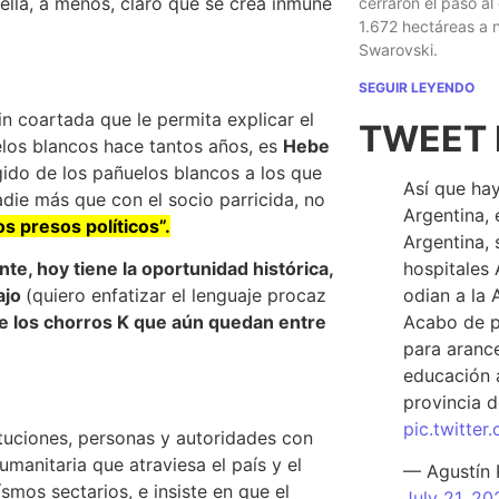
 ella, a menos, claro que se crea inmune
cerraron el paso al
1.672 hectáreas a
Swarovski.
SEGUIR LEYENDO
n coartada que le permita explicar el
TWEET 
los blancos hace tantos años, es
Hebe
gido de los pañuelos blancos a los que
Así que hay
ie más que con el socio parricida, no
Argentina, 
os presos políticos”.
Argentina, 
hospitales 
nte, hoy tiene la oportunidad histórica,
odian a la 
ajo
(quiero enfatizar el lenguaje procaz
Acabo de p
de los chorros K que aún quedan entre
para arance
educación a
provincia d
pic.twitte
ituciones, personas y autoridades con
humanitaria que atraviesa el país y el
— Agustín
mos sectarios, e insiste en que el
July 21, 20