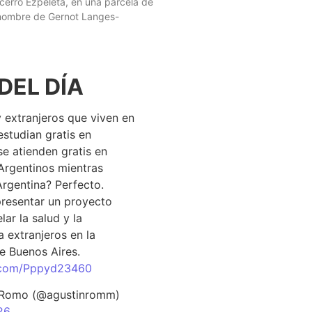
 cerro Ezpeleta, en una parcela de
 nombre de Gernot Langes-
DEL DÍA
 extranjeros que viven en
estudian gratis en
se atienden gratis en
Argentinos mientras
Argentina? Perfecto.
resentar un proyecto
lar la salud y la
 extranjeros en la
e Buenos Aires.
r.com/Pppyd23460
 Romo (@agustinromm)
26